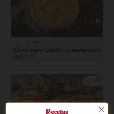
62'
Fácil
Cómo hacer Guatita Ecuatoriana con
MAGGI®