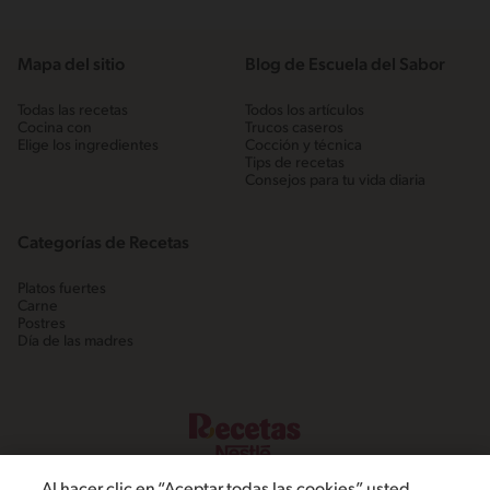
Mapa del sitio
Blog de Escuela del Sabor
Todas las recetas
Todos los artículos
Cocina con
Trucos caseros
Elige los ingredientes
Cocción y técnica
Tips de recetas
Consejos para tu vida diaria
Categorías de Recetas
Platos fuertes
Carne
Postres
Día de las madres