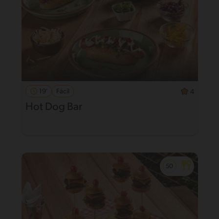
19'
Fácil
4
Hot Dog Bar