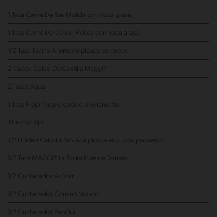
1 Taza Carne De Res Molida
con poca grasa
1 Taza Carne De Cerdo Molida
con poca grasa
1/2 Taza Tocino Ahumado
picado en cubos
2 Cubos Caldo De Costilla Maggi®
2 Tazas Agua
1 Taza Fréjol Negro
cocido previamente
1 Unidad Ajo
1/2 Unidad Cebolla Morada
picada en cubos pequeños
1/2 Taza MAGGI® La Rojita Puré de Tomate
1/2 Cucharadita Azúcar
1/2 Cucharadita Comino Molido
1/2 Cucharadita Paprika