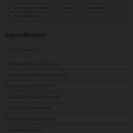
Sin nueces de árbol
Sin maní
Sin pescado
Sin crustáceos
Ingredientes
Porciones: 6
2 Unidades Remolacha Grandes
2 Cubos Caldo De Verduras Maggi®
1 Taza Mayonesa MAGGI®
1 Taza Cilantro
picado finamente
1/2 Taza Queso Parmesano
4 Cucharadas Jugo De Limón
1 Taza Arvejas
cocidas