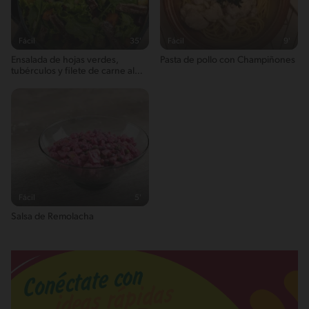
Fácil
35'
Fácil
9'
Ensalada de hojas verdes,
Pasta de pollo con Champiñones
tubérculos y filete de carne al
chimichurri.
Fácil
5'
Salsa de Remolacha