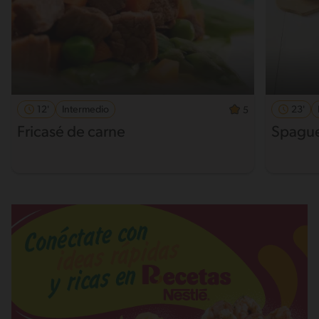
12'
Intermedio
23'
5
Fricasé de carne
Spaguet