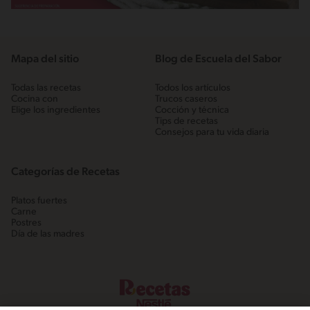
Mapa del sitio
Blog de Escuela del Sabor
Todas las recetas
Todos los artículos
Cocina con
Trucos caseros
Elige los ingredientes
Cocción y técnica
Tips de recetas
Consejos para tu vida diaria
Categorías de Recetas
Platos fuertes
Carne
Postres
Día de las madres