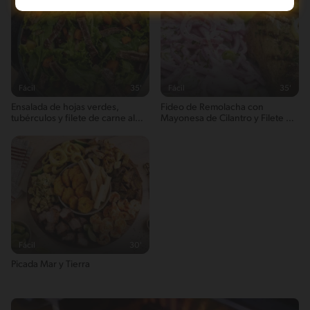
Sodio
37g / 0%
Salt
0g / %
Fácil
35'
Fácil
35'
Ensalada de hojas verdes,
Fideo de Remolacha con
tubérculos y filete de carne al
Mayonesa de Cilantro y Filete de
chimichurri.
Carne a la Plancha
Fácil
30'
Picada Mar y Tierra