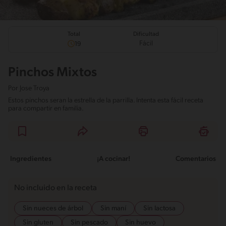
Total
Dificultad
Fácil
19
Pinchos Mixtos
Por
Jose Troya
Estos pinchos seran la estrella de la parrilla. Intenta esta fácil receta
para compartir en familia.
Ingredientes
¡A cocinar!
Comentarios
No incluido en la receta
Sin nueces de árbol
Sin maní
Sin lactosa
Sin gluten
Sin pescado
Sin huevo