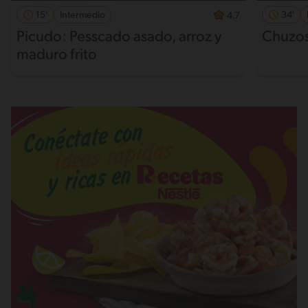
15'
Intermedio
34'
4.7
Picudo: Pesscado asado, arroz y
Chuzos
maduro frito