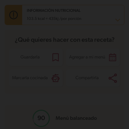
INFORMACIÓN NUTRICIONAL
103.5 kcal = 435kj /por porción
Carbohidratos
11.2 g
¿Qué quieres hacer con esta receta?
Energía
103.5 kcal
Grasas
2.5 g
Fibra
2.9 g
Proteína
11.7 g
Guardarla
Agregar a mi menú
Grasas saturadas
1 g
Sodio
37.1 mg
Azúcares
0.8 g
Marcarla cocinada
Compartirla
Menú balanceado