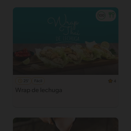
25'
Fácil
4
Wrap de lechuga