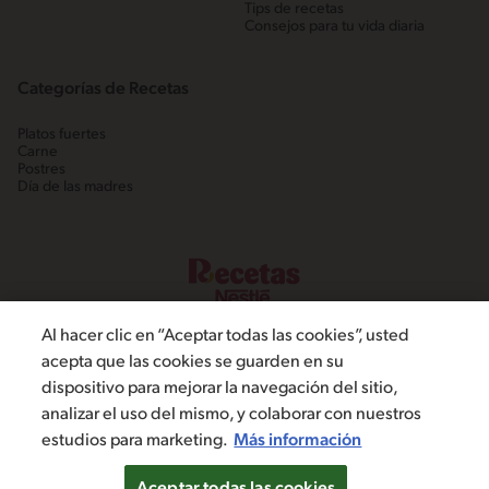
Tips de recetas
Consejos para tu vida diaria
Categorías de Recetas
Platos fuertes
Carne
Postres
Día de las madres
Al hacer clic en “Aceptar todas las cookies”, usted
acepta que las cookies se guarden en su
dispositivo para mejorar la navegación del sitio,
©2022, Nestlé. Marcas registradas por Societé dels Produits Nestlé,
analizar el uso del mismo, y colaborar con nuestros
S.A. Vevey (Suiza)
estudios para marketing.
Más información
Política de Privacidad
Términos y condiciones
Configuración de cookies