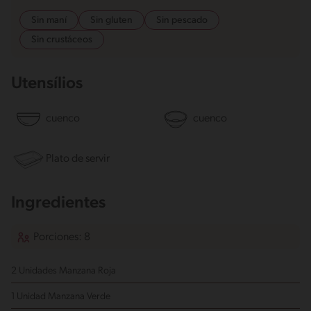
Sin maní
Sin gluten
Sin pescado
Sin crustáceos
Utensílios
cuenco
cuenco
Plato de servir
Ingredientes
Porciones: 8
2 Unidades Manzana Roja
1 Unidad Manzana Verde