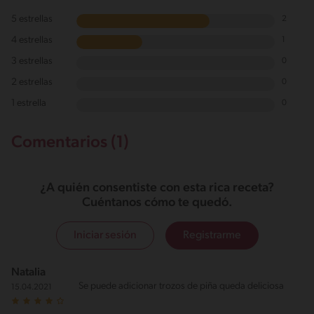
5 estrellas
2
4 estrellas
1
3 estrellas
0
2 estrellas
0
1 estrella
0
Comentarios (1)
¿A quién consentiste con esta rica receta?
Cuéntanos cómo te quedó.
Iniciar sesión
Registrarme
Natalia
Se puede adicionar trozos de piña queda deliciosa
15.04.2021