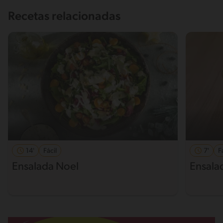
Recetas relacionadas
14'
Fácil
7'
F
Ensalada Noel
Ensala