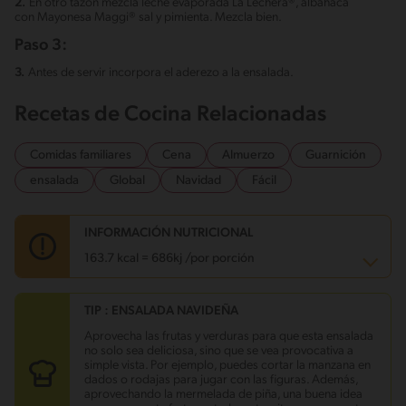
2.
En otro tazón mezcla leche evaporada La Lechera®, albahaca
con Mayonesa Maggi® sal y pimienta. Mezcla bien.
Paso 3:
3.
Antes de servir incorpora el aderezo a la ensalada.
Recetas de Cocina Relacionadas
Comidas familiares
Cena
Almuerzo
Guarnición
ensalada
Global
Navidad
Fácil
INFORMACIÓN NUTRICIONAL
163.7 kcal = 686kj /por porción
TIP : ENSALADA NAVIDEÑA
Carbohidratos
15 g
Energía
163.7 kcal
Aprovecha las frutas y verduras para que esta ensalada
Grasas
10.9 g
no solo sea deliciosa, sino que se vea provocativa a
Fibra
1.6 g
simple vista. Por ejemplo, puedes cortar la manzana en
Proteína
3.2 g
dados o rodajas para jugar con las figuras. Además,
Grasas saturadas
2.3 g
aprovechando la mermelada de piña, una buena idea
Sodio
59.5 mg