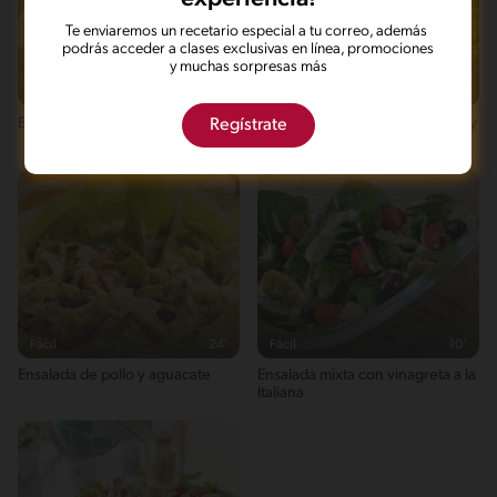
Te enviaremos un recetario especial a tu correo, además
podrás acceder a clases exclusivas en línea, promociones
y muchas sorpresas más
Fácil
Fácil
19'
Regístrate
Ensalada de Invierno
Aderezo de mayonesa, morrón y
tocino
Fácil
24'
Fácil
10'
Ensalada de pollo y aguacate
Ensalada mixta con vinagreta a la
Italiana