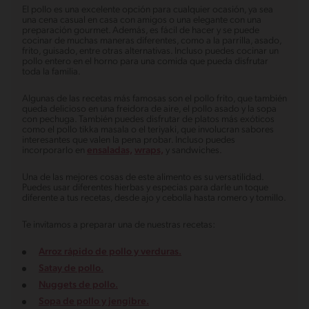
El pollo es una excelente opción para cualquier ocasión, ya sea
una cena casual en casa con amigos o una elegante con una
preparación gourmet. Además, es fácil de hacer y se puede
cocinar de muchas maneras diferentes, como a la parrilla, asado,
frito, guisado, entre otras alternativas. Incluso puedes cocinar un
pollo entero en el horno para una comida que pueda disfrutar
toda la familia.
Algunas de las recetas más famosas son el pollo frito, que también
queda delicioso en una freidora de aire, el pollo asado y la sopa
con pechuga. También puedes disfrutar de platos más exóticos
como el pollo tikka masala o el teriyaki, que involucran sabores
interesantes que valen la pena probar. Incluso puedes
incorporarlo en
ensaladas,
wraps,
y sandwiches.
Una de las mejores cosas de este alimento es su versatilidad.
Puedes usar diferentes hierbas y especias para darle un toque
diferente a tus recetas, desde ajo y cebolla hasta romero y tomillo.
Te invitamos a preparar una de nuestras recetas:
Arroz rápido de pollo y verduras.
Satay de pollo.
Nuggets de pollo.
Sopa de pollo y jengibre.