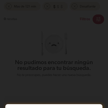
Mas de 121 min
Desafiante
Filtros
0
recetas
No pudimos encontrar ningún
resultado para tu búsqueda.
No te preocupes, puedes hacer una nueva búsqueda.
Recetas con Pollo