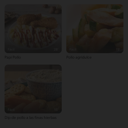
Azúcares
0g / %
Sodio
191g / 0%
Salt
0.4g / %
Fácil
28'
Fácil
19'
Papi Pollo
Pollo agridulce
Fácil
15'
Dip de pollo a las finas hierbas