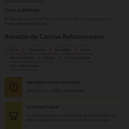
taza de aceite para freír.
Sirve y disfruta
4.
Una vez dorados retíralos del aceite, colócalos sobre papel y
sirve con tu salsa favorita.
Recetas de Cocina Relacionadas
Cena
Almuerzo
Bocadillo
Inicio
Plato principal
Global
Días laborables
Fines de semana
INFORMACIÓN NUTRICIONAL
400.5 kcal = 1,678kj /por porción
ES BUENO SABER
Carbohidratos
14.4 g
Energía
400.5 kcal
La carne de pollo es una proteina de alta calidad que
Grasas
33.6 g
tiene presentes todos los aminoacidos esenciales.
Fibra
2 g
Proteína
14.2 g