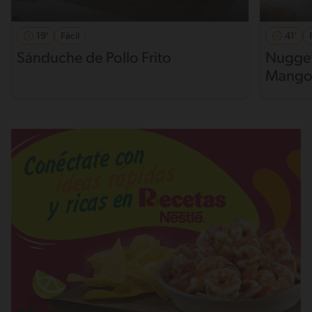
19'
Fácil
41'
Sánduche de Pollo Frito
Nugget
Mango 