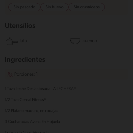
Sin pescado
Sin huevo
Sin crustáceos
Utensílios
lata
cuenco
Ingredientes
Porciones: 1
1 Taza Leche Deslactosada LA LECHERA®
1/2 Taza Cereal Fitness®
1/2 Plátano maduro, en rodajas
3 Cucharadas Avena En Hojuela
1 pizca de Nuez Moscada