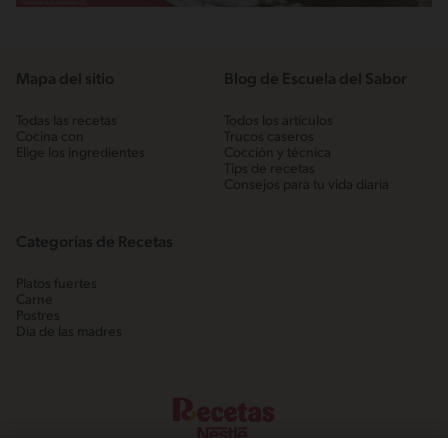
Mapa del sitio
Blog de Escuela del Sabor
Todas las recetas
Todos los artículos
Cocina con
Trucos caseros
Elige los ingredientes
Cocción y técnica
Tips de recetas
Consejos para tu vida diaria
Categorías de Recetas
Platos fuertes
Carne
Postres
Día de las madres