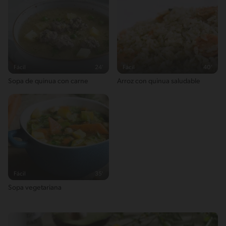
Fácil
24'
Fácil
40'
Sopa de quinua con carne
Arroz con quinua saludable
Fácil
35'
Sopa vegetariana