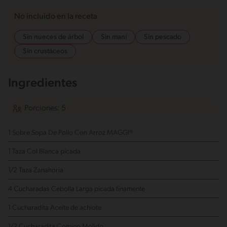
No incluido en la receta
Sin nueces de árbol
Sin maní
Sin pescado
Sin crustáceos
Ingredientes
Porciones: 5
1 Sobre Sopa De Pollo Con Arroz MAGGI®
1 Taza Col Blanca
picada
1/2 Taza Zanahoria
4 Cucharadas Cebolla Larga
picada finamente
1 Cucharadita Aceite de achiote
1/2 Cucharadita Comino Molido