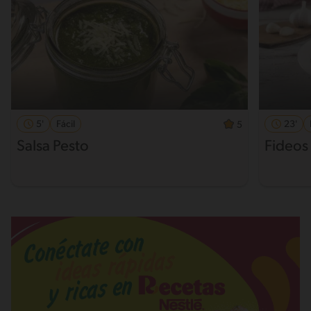
5'
Fácil
23'
5
Salsa Pesto
Fideos