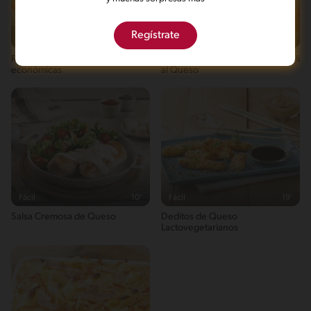
Regístrate
Fácil
36'
Fácil
21'
Recetas con mostaza prácticas y
Caracolitos con Crema de Brocoli
económicas
al Queso
Fácil
10'
Fácil
19'
Salsa Cremosa de Queso
Deditos de Queso
Lactovegetarianos