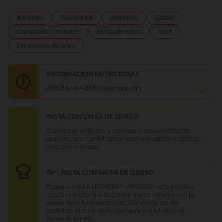
Bocadillo
Guarnición
Aperitivo
Global
Cocinando con niños
Fiesta de niños
Fácil
Sin nueces de árbol
INFORMACIÓN NUTRICIONAL
206.8 kcal = 866kj /por porción
PASTA CON SALSA DE QUESO
Carbohidratos
11 g
Energía
206.8 kcal
El queso es un lácteo y contiene buena cantidad de
Grasas
14 g
proteína, que contribuye al normal mantenimientos de
Fibra
0.5 g
músculos y huesos
Proteína
9 g
Grasas saturadas
8.1 g
Sodio
439.3 mg
TIP : PASTA CON SALSA DE QUESO
Azúcares
1.9 g
Prepara con LA LECHERA® y MAGGI® esta práctica
receta que estará lista en muy pocos minutos con la
ayuda de tu freidora de aire. Conoce la receta
completa que sin duda alguna dejará a todos con
ganas de repetir.