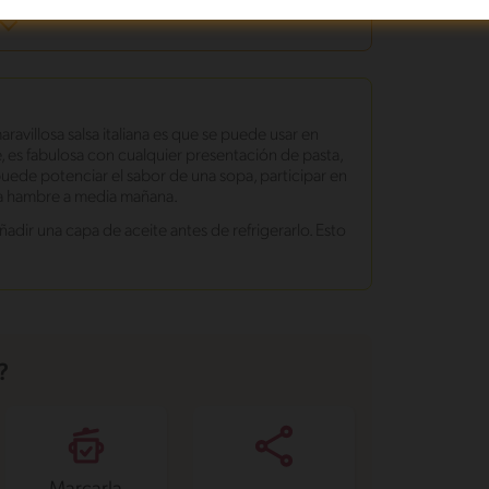
ravillosa salsa italiana es que se puede usar en
 es fabulosa con cualquier presentación de pasta,
puede potenciar el sabor de una sopa, participar en
da hambre a media mañana.
adir una capa de aceite antes de refrigerarlo. Esto
?