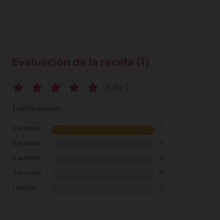
Evaluación de la receta (1)
5 de 5
1 calificaciones
5 estrellas
1
4 estrellas
0
3 estrellas
0
2 estrellas
0
1 estrella
0