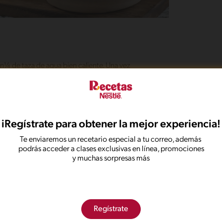
¼ de taza de agua bien caliente. Una vez
ojas de albahaca.
no y empieza a procesar poco a poco. Agrega el
 consistente.
l horno, carnes o sánduches.
iRegístrate para obtener la mejor experiencia!
Te enviaremos un recetario especial a tu correo, además
onadas
podrás acceder a clases exclusivas en línea, promociones
y muchas sorpresas más
Guarnición
italiano
Días laborables
Regístrate