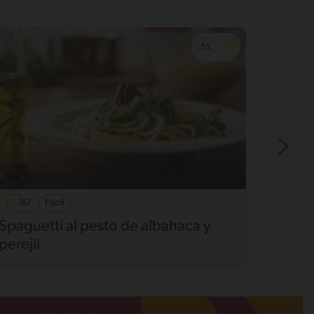
30'
Fácil
50'
Spaguetti al pesto de albahaca y
Zoodle
perejil
de po