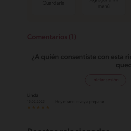
Agregar a mi
Guardarla
menú
Comentarios (1)
¿A quién consentiste con esta r
qued
Iniciar sesión
Linda
Hoy mismo lo voy a preparar
16.02.2023