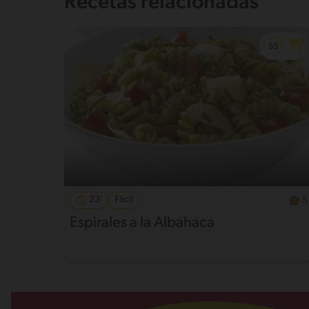
Recetas relacionadas
23'
Fácil
5
Espirales a la Albahaca