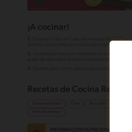
¡A cocinar!
1.
Disuelve el cubo de Caldo de Verduras MAGGI® en un
disuelto, coloca el líquido en la licuadora junto con las h
2.
Aumenta las nueces en la batidora, el queso parmesa
aceite de oliva mientras se procesa logrando una mezcla
3.
Usa este pesto como aderezo para pastas, verduras a
Recetas de Cocina Relaci
Desayuno tardío
Cena
Bocadillo
Otro
Fines de semana
INFORMACIÓN NUTRICIONAL