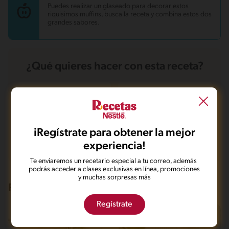
Puedes realizar un glaseado para decorar estos
riquisimos muffins, busca la receta y combina estos dos
grandes sabores.
¿Qué quieres hacer con esta receta?
Guardarla
Agregar a mi menú
iRegístrate para obtener la mejor
Marcarla cocinada
Compartirla
experiencia!
Te enviaremos un recetario especial a tu correo, además
podrás acceder a clases exclusivas en línea, promociones
y muchas sorpresas más
Recetas que te pueden interesar
Regístrate