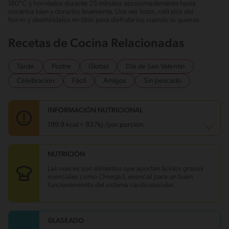
180°C y hornéalos durante 25 minutos aproximadamente hasta
cocerlos bien y dorarlos levemente. Una vez listos, retíralos del
horno y desmóldalos en tibio para disfrutarlos cuando tú quieras.
Recetas de Cocina Relacionadas
Tarde
Postre
Global
Día de San Valentín
Celebracion
Fácil
Amigos
Sin pescado
INFORMACIÓN NUTRICIONAL
199.9 kcal = 837kj /por porción
NUTRICIÓN
Carbohidratos
19 g
Energía
199.9 kcal
Las nueces son alimentos que aportan ácidos grasos
Grasas
11.8 g
esenciales como Omega3, esencial para un buen
Fibra
1.1 g
funcionamiento del sistema cardiovascular.
Proteína
3.8 g
Grasas saturadas
4.6 g
Sodio
39.1 mg
Azúcares
3.8 g
GLASEADO