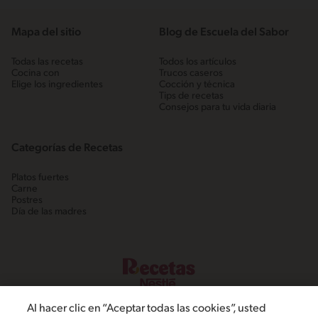
Mapa del sitio
Blog de Escuela del Sabor
Todas las recetas
Todos los artículos
Cocina con
Trucos caseros
Elige los ingredientes
Cocción y técnica
Tips de recetas
Consejos para tu vida diaria
Categorías de Recetas
Platos fuertes
Carne
Postres
Día de las madres
Al hacer clic en “Aceptar todas las cookies”, usted