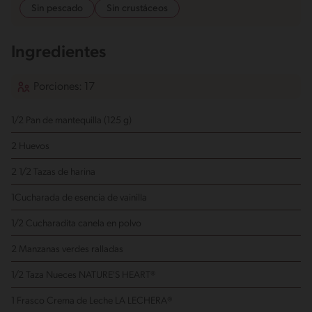
Sin pescado
Sin crustáceos
Ingredientes
Porciones: 17
1/2 Pan de mantequilla (125 g)
2 Huevos
2 1/2 Tazas de harina
1Cucharada de esencia de vainilla
1/2 Cucharadita canela en polvo
2 Manzanas verdes ralladas
1/2 Taza Nueces NATURE'S HEART®
1 Frasco Crema de Leche LA LECHERA®