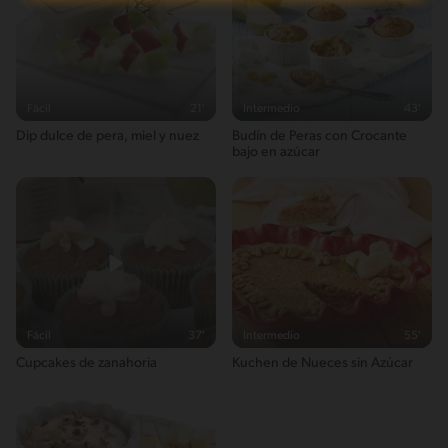
Fácil
21'
Intermedio
43'
Dip dulce de pera, miel y nuez
Budín de Peras con Crocante
bajo en azúcar
Fácil
37'
Intermedio
55'
Cupcakes de zanahoria
Kuchen de Nueces sin Azúcar