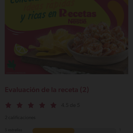
606g / 0%
Salt
1.5g / %
Evaluación de la receta (2)
4.5 de 5
2 calificaciones
5 estrellas
1