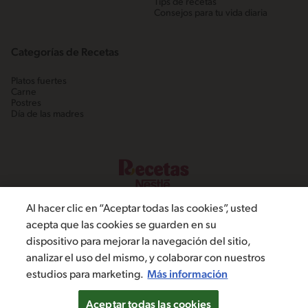
Tips de recetas
Consejos para tu vida diaria
Categorías de Recetas
Platos fuertes
Carne
Postres
Día de las madres
Al hacer clic en “Aceptar todas las cookies”, usted
acepta que las cookies se guarden en su
dispositivo para mejorar la navegación del sitio,
©2022, Nestlé. Marcas registradas por Societé dels Produits Nestlé,
analizar el uso del mismo, y colaborar con nuestros
S.A. Vevey (Suiza)
estudios para marketing.
Más información
Política de Privacidad
Términos y condiciones
Configuración de cookies
Aceptar todas las cookies