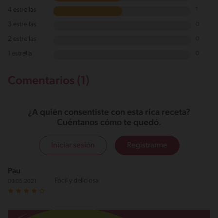
4 estrellas
1
3 estrellas
0
2 estrellas
0
1 estrella
0
Comentarios (1)
¿A quién consentiste con esta rica receta?
Cuéntanos cómo te quedó.
Iniciar sesión
Registrarme
Pau
Fácil y deliciosa
09.05.2021