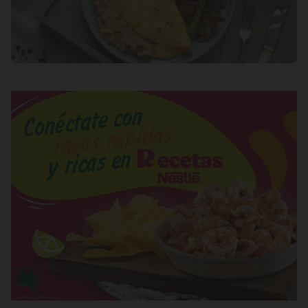
Fibra
0g / %
Energykilocalories
287g / 14%
Saturedfat
6g / 0%
Sugar
6g / 0%
Sodio
1208g / 0%
Salt
3g / %