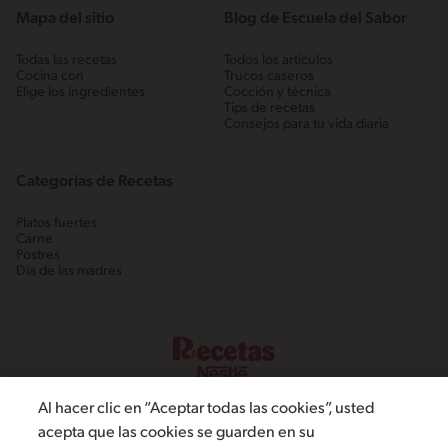
Mapa del sitio
Blog de Escuela del Sabor
Todas las recetas
Todos los artículos
Cocina con
Trucos caseros
Elige los ingredientes
Cocción y técnica
Tips de recetas
Consejos para tu vida diaria
Categorías de Recetas
Platos fuertes
Carne
Postres
Día de las madres
Al hacer clic en “Aceptar todas las cookies”, usted
acepta que las cookies se guarden en su