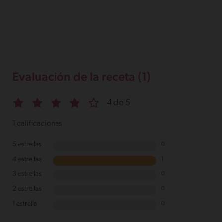
Evaluación de la receta (1)
4 de 5
1 calificaciones
5 estrellas
0
4 estrellas
1
3 estrellas
0
2 estrellas
0
1 estrella
0