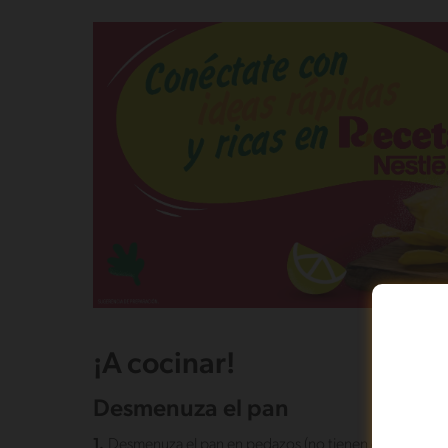
¡A cocinar!
Desmenuza el pan
1.
Desmenuza el pan en pedazos (no tienen que ser ped