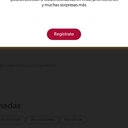
y muchas sorpresas más
os y la vainilla
con los huevos y la vainilla. Bate hasta mezclar
tes del paso 2
Regístrate
do a la mezcla del paso 2.
pto para horno y pon la mezcla.
onadas
Sin pescado
Sin crustáceos
Bajo en sal