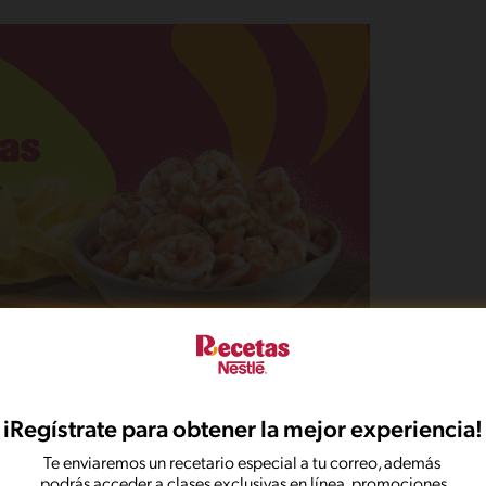
iRegístrate para obtener la mejor experiencia!
Te enviaremos un recetario especial a tu correo, además
azos perfectos).
podrás acceder a clases exclusivas en línea, promociones