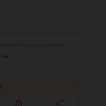
guardado en un lugar seco y que esté en buen
! 😍❤️⠀
?