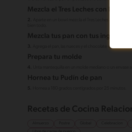
Mezcla el Tres Leches con los huev
2.
Aparte en un bowl mezcla el Tres Leches LA LECHERA® 
bien todo.⠀
Mezcla tus pan con tus ingredien
3.
Agrega el pan, las nueces y el chocolate en barra pica
Prepara tu molde
4.
Unta mantequilla en un molde mediano o un envase a
Hornea tu Pudín de pan
5.
Hornea a 180 grados centígrados por 25 minutos.
Recetas de Cocina Relaci
Almuerzo
Postre
Global
Celebracion
Libre de carne de puerco