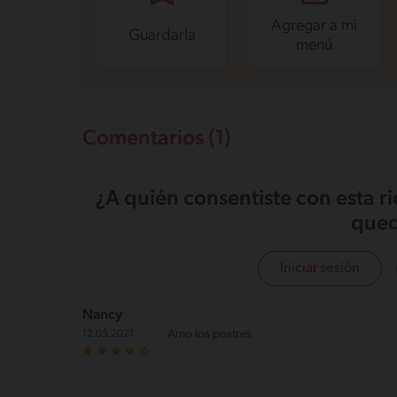
Agregar a mi
Guardarla
menú
Comentarios (1)
¿A quién consentiste con esta r
qued
Iniciar sesión
Nancy
Amo los postres
12.05.2021