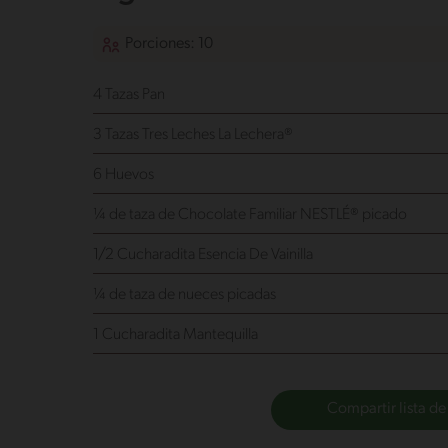
Porciones: 10
4 Tazas Pan
3 Tazas Tres Leches La Lechera®
6 Huevos
¼ de taza de Chocolate Familiar NESTLÉ® picado
1/2 Cucharadita Esencia De Vainilla
¼ de taza de nueces picadas
1 Cucharadita Mantequilla
Compartir lista de