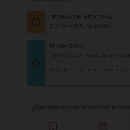
INFORMACIÓN NUTRICIONAL
236.1 kcal = 987kj /por porción
Carbohidratos
22.6 g
TIP PARA EL PAN
Energía
236.1 kcal
Puedes utilizar pan fresco o pan que hayas 
Grasas
12.1 g
estado.⠀
Fibra
0.4 g
Proteína
9.2 g
¡Prepárate para enamorarte de este postre
Grasas saturadas
5.1 g
⠀
Sodio
138.1 mg
Azúcares
20.2 g
¿Qué quieres hacer con esta receta