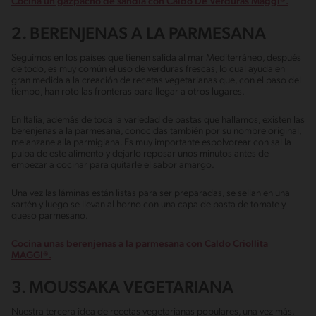
Cocina un gazpacho de sandía con Caldo De Verduras Maggi®.
2. BERENJENAS A LA PARMESANA
Seguimos en los países que tienen salida al mar Mediterráneo, después
de todo, es muy común el uso de verduras frescas, lo cual ayuda en
gran medida a la creación de recetas vegetarianas que, con el paso del
tiempo, han roto las fronteras para llegar a otros lugares.
En Italia, además de toda la variedad de pastas que hallamos, existen las
berenjenas a la parmesana, conocidas también por su nombre original,
melanzane alla parmigiana. Es muy importante espolvorear con sal la
pulpa de este alimento y dejarlo reposar unos minutos antes de
empezar a cocinar para quitarle el sabor amargo.
Una vez las láminas están listas para ser preparadas, se sellan en una
sartén y luego se llevan al horno con una capa de pasta de tomate y
queso parmesano.
Cocina unas berenjenas a la parmesana con Caldo Criollita
MAGGI®.
3. MOUSSAKA VEGETARIANA
Nuestra tercera idea de recetas vegetarianas populares, una vez más,