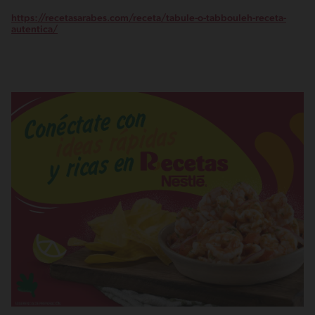
https://recetasarabes.com/receta/tabule-o-tabbouleh-receta-
autentica/