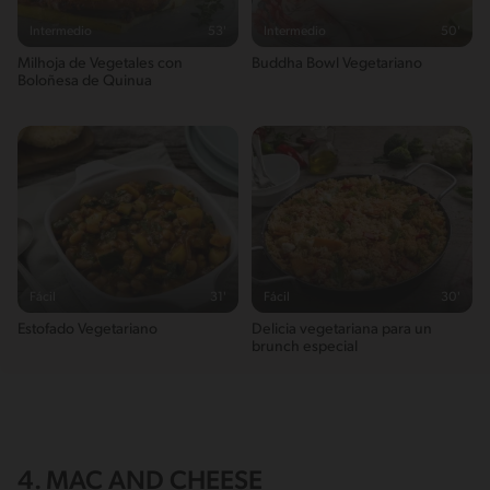
Intermedio
53'
Intermedio
50'
Milhoja de Vegetales con
Buddha Bowl Vegetariano
Boloñesa de Quinua
Fácil
31'
Fácil
30'
Estofado Vegetariano
Delicia vegetariana para un
brunch especial
4. MAC AND CHEESE