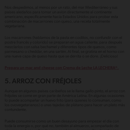
Nos despedimos, al menos por un rato, del mar Mediterráneo y sus
países aledaños para tomar un avión directamente al continente
americano, específicamente hacia Estados Unidos para probar esta
combinación de macarrones con queso, una receta totalmente
vegetariana.
Los macarrones (hablamos de la pasta en coditos, no confundir con el
postre francés y colorido) se preparan en agua caliente, para después
mezclarlos con salsa bechamel y diferentes tipos de quesos, como
parmesano o cheddar, en una sartén. Al final, se gratina en el horno con
una nueva capa de queso hasta que se derrita o se dore. ¡Delicioso!
Prepara un mac and cheese con Crema de Leche LA LECHERA®.
5. ARROZ CON FRÉJOLES
Aunque en algunos países caribeños se le llama gallo pinto, el arroz con
fréjoles se come en gran parte de América Latina. En algunas ocasiones
lo puede acompañar un huevo frito (para quienes lo consuman, como
los ovovegetarianos) o unas tajadas de plátano para hacer un plato más
contundente.
Puede consumirse como un buen desayuno para empezar el día con
toda la energía o, por qué no, también al almuerzo, acompañado de