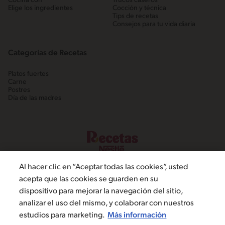
Cocina con
Trucos caseros
Elige los ingredientes
Cocción y técnica
Tips de recetas
Consejos para tu vida diaria
Categorías de Recetas
Platos fuertes
Carne
Postres
Día de las madres
Al hacer clic en “Aceptar todas las cookies”, usted
acepta que las cookies se guarden en su
dispositivo para mejorar la navegación del sitio,
©2022, Nestlé. Marcas registradas por Societé dels Produits Nestlé,
analizar el uso del mismo, y colaborar con nuestros
S.A. Vevey (Suiza)
estudios para marketing.
Más información
Política de Privacidad
Términos y condiciones