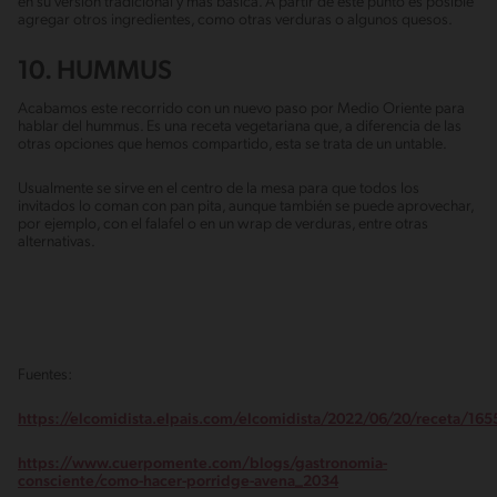
en su versión tradicional y más básica. A partir de este punto es posible
agregar otros ingredientes, como otras verduras o algunos quesos.
10. HUMMUS
Acabamos este recorrido con un nuevo paso por Medio Oriente para
hablar del hummus. Es una receta vegetariana que, a diferencia de las
otras opciones que hemos compartido, esta se trata de un untable.
Usualmente se sirve en el centro de la mesa para que todos los
invitados lo coman con pan pita, aunque también se puede aprovechar,
por ejemplo, con el falafel o en un wrap de verduras, entre otras
alternativas.
Fuentes:
https://elcomidista.elpais.com/elcomidista/2022/06/20/receta/16
https://www.cuerpomente.com/blogs/gastronomia-
consciente/como-hacer-porridge-avena_2034