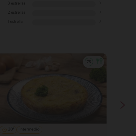
3 estrellas
0
2 estrellas
0
1 estrella
0
20'
Intermedio
19'