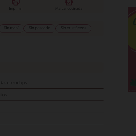
Imprimir
Marcar cocinada
Sin maní
Sin pescado
Sin crustáceos
das en rodajas
itos