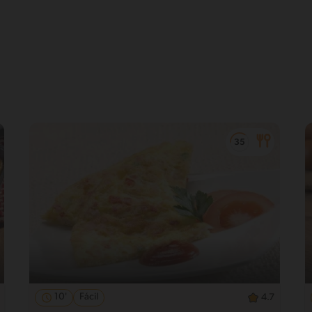
10'
Fácil
4.7