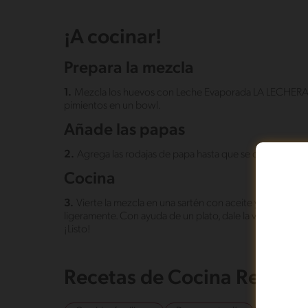
¡A cocinar!
Prepara la mezcla
1.
Mezcla los huevos con Leche Evaporada LA LECHERA®,
pimientos en un bowl.
Añade las papas
2.
Agrega las rodajas de papa hasta que se cubran con 
Cocina
3.
Vierte la mezcla en una sartén con aceite y cocina a 
ligeramente. Con ayuda de un plato, dale la vuelta a la to
¡Listo!
Recetas de Cocina Relaci