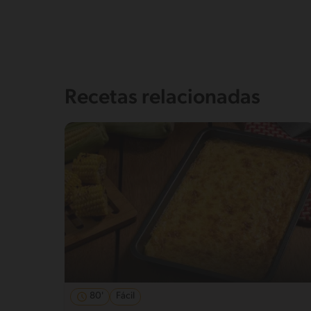
Sodio
259g / 0%
Salt
0.6g / %
Recetas relacionadas
80'
Fácil