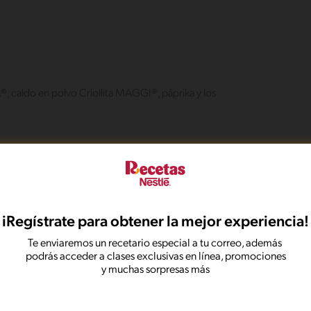
 caldo en polvo Criollita MAGGI®, páprika y los
la mezcla
fuego bajo durante 15 minutos hasta que se dore
rtilla y deja que se dore por unos minutos más.
iRegístrate para obtener la mejor experiencia!
Te enviaremos un recetario especial a tu correo, además
podrás acceder a clases exclusivas en línea, promociones
y muchas sorpresas más
onadas