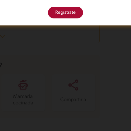
Plato principal
Local
Noche de cita
Regístrate
?
Marcarla
Compartirla
cocinada