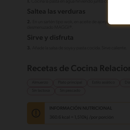
1.
Cocina la pasta en agua hirviendo junto con el Caldo 
Saltea las verduras
2.
En un sartén tipo wok, en aceite de ajonjolí caliente,
desmenuzado MAGGI®.
Sirve y disfruta
3.
Añade la salsa de soya y pasta cocida. Sirve caliente.
Recetas de Cocina Relaci
Almuerzo
Plato principal
Estilo asiático
Día
Sin lactosa
Sin pescado
INFORMACIÓN NUTRICIONAL
360.6 kcal = 1,510kj /por porción