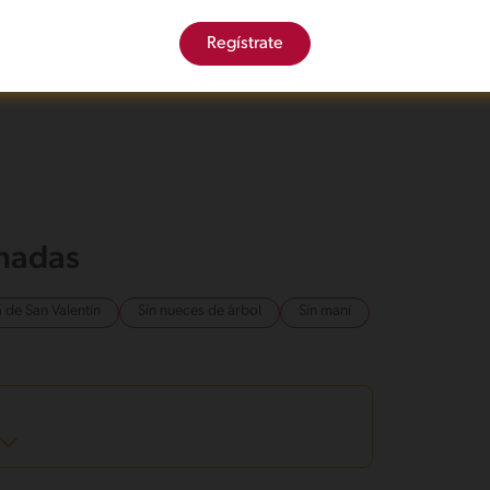
de verduras MAGGI®. Una vez listos, reserva.
Regístrate
 saltea las verduras. Sazona con Caldo de verduras
onadas
 de San Valentín
Sin nueces de árbol
Sin maní