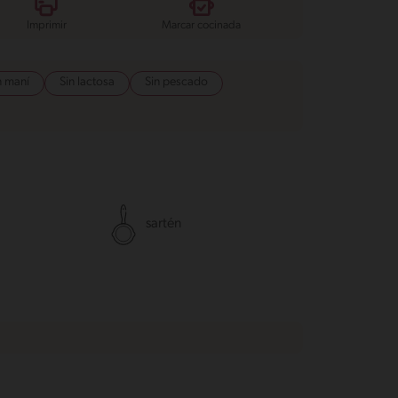
Imprimir
Marcar cocinada
n maní
Sin lactosa
Sin pescado
sartén