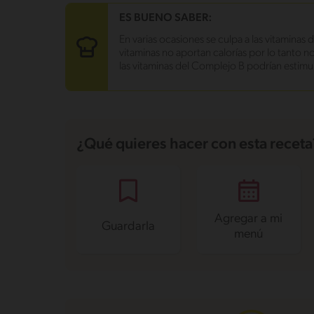
Carbohidratos
52.9 g
ES BUENO SABER:
Energía
360.6 kcal
En varias ocasiones se culpa a las vitaminas 
Grasas
10.7 g
vitaminas no aportan calorías por lo tanto n
Fibra
3 g
las vitaminas del Complejo B podrían estimul
Proteína
12.7 g
Grasas saturadas
5.4 g
Sodio
6175.8 mg
Azúcares
4.2 g
¿Qué quieres hacer con esta receta
Agregar a mi
Guardarla
menú