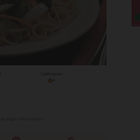
d
Calificación
4
, de seguro les encanta.