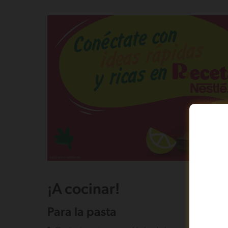
¡A cocinar!
Para la pasta