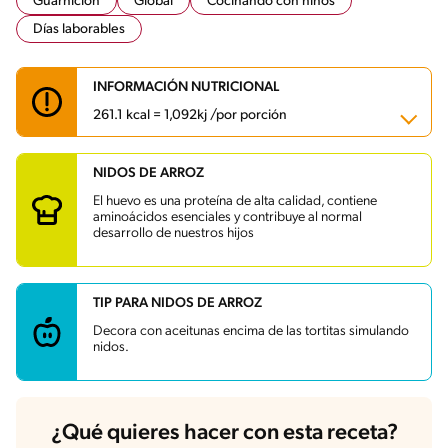
Guarnición
Global
Cocinando con niños
Días laborables
INFORMACIÓN NUTRICIONAL
261.1 kcal = 1,092kj /por porción
NIDOS DE ARROZ
Carbohidratos
32.7 g
Energía
261.1 kcal
El huevo es una proteína de alta calidad, contiene
Grasas
10.5 g
aminoácidos esenciales y contribuye al normal
Fibra
2.4 g
desarrollo de nuestros hijos
Proteína
8.4 g
Grasas saturadas
3.4 g
Sodio
351.5 mg
Azúcares
2.7 g
TIP PARA NIDOS DE ARROZ
Decora con aceitunas encima de las tortitas simulando
nidos.
¿Qué quieres hacer con esta receta?