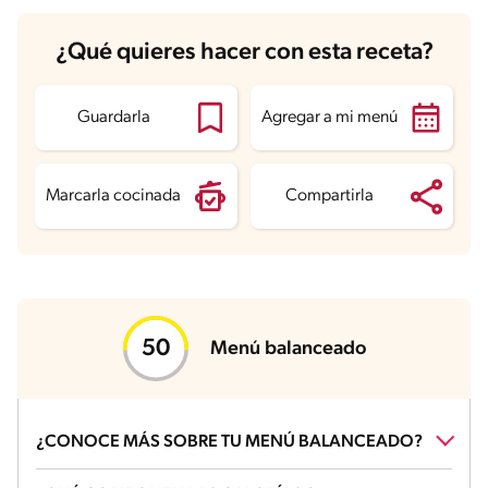
Carbohidratos
49.3 g
¿Qué quieres hacer con esta receta?
Energía
457.2 kcal
Grasas
21 g
Fibra
2.7 g
Proteína
17.2 g
Guardarla
Agregar a mi menú
Grasas saturadas
3.9 g
Sodio
943.5 mg
Azúcares
2.6 g
Marcarla cocinada
Compartirla
Menú balanceado
¿CONOCE MÁS SOBRE TU MENÚ BALANCEADO?