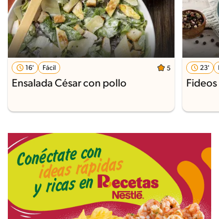
16'
Fácil
23'
5
Ensalada César con pollo
Fideos