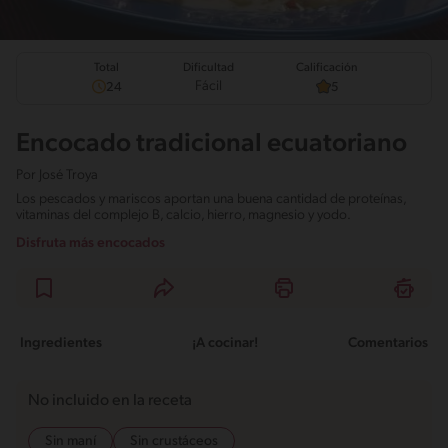
Total
Calificación
Dificultad
Fácil
24
5
Encocado tradicional ecuatoriano
Por
José Troya
Los pescados y mariscos aportan una buena cantidad de proteínas,
vitaminas del complejo B, calcio, hierro, magnesio y yodo.
Disfruta más encocados
Ingredientes
¡A cocinar!
Comentarios
No incluido en la receta
Sin maní
Sin crustáceos