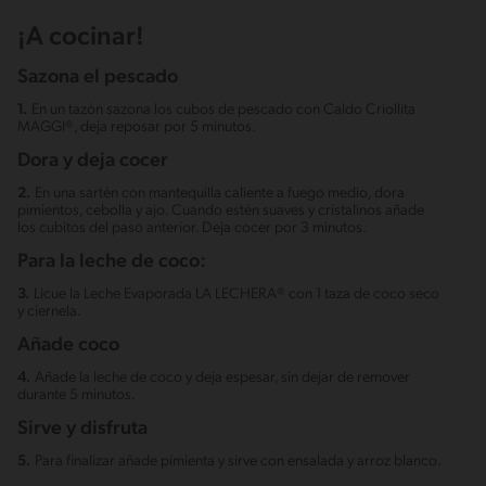
¡A cocinar!
Sazona el pescado
1.
En un tazón sazona los cubos de pescado con Caldo Criollita
MAGGI®, deja reposar por 5 minutos.
Dora y deja cocer
2.
En una sartén con mantequilla caliente a fuego medio, dora
pimientos, cebolla y ajo. Cuando estén suaves y cristalinos añade
los cubitos del paso anterior. Deja cocer por 3 minutos.
Para la leche de coco:
3.
Licue la Leche Evaporada LA LECHERA® con 1 taza de coco seco
y ciernela.
Añade coco
4.
Añade la leche de coco y deja espesar, sin dejar de remover
durante 5 minutos.
Sirve y disfruta
5.
Para finalizar añade pimienta y sirve con ensalada y arroz blanco.