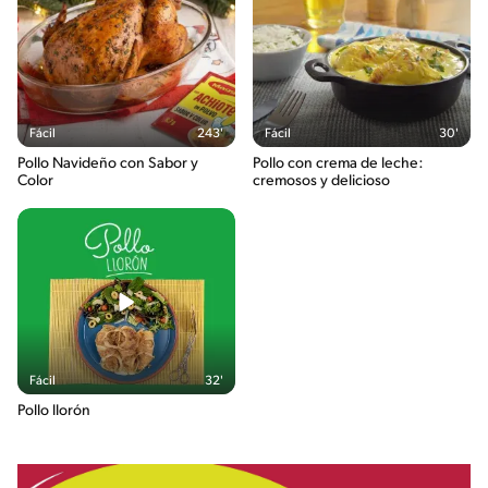
384g / 0%
Salt
0.9g / %
Fácil
243'
Fácil
30'
Pollo Navideño con Sabor y
Pollo con crema de leche:
Color
cremosos y delicioso
Fácil
32'
Pollo llorón