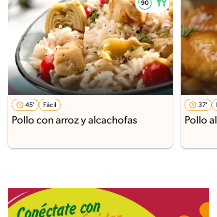
45'
Fácil
37'
Pollo con arroz y alcachofas
Pollo a