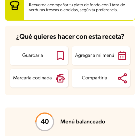
Energía
666.7 kcal
Recuerda acompañar tu plato de fondo con 1 taza de
Grasas
37.2 g
verduras frescas o cocidas, según tu preferencia.
Fibra
2.2 g
Proteína
45.7 g
Grasas saturadas
10.1 g
Sodio
384.8 mg
Azúcares
3.5 g
¿Qué quieres hacer con esta receta?
Guardarla
Agregar a mi menú
Marcarla cocinada
Compartirla
Menú balanceado