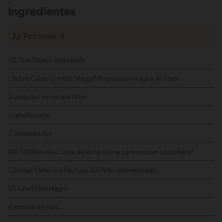
Ingredientes
Porciones: 4
1/2 Taza Queso Mozzarella
1 Sobre Caldo Criollita Maggi® Preparado en agua en 1 taza
2 unidades de tomate riñón
1 cebolla perla.
2 Unidades Ajo
180 Mililitros de Crema de leche liviana para cocinar La Lechera®
1 Unidad Filetes De Pechuga De Pollo
desmenuzada
1/4 Lata Fréjol Negro
4 tortillas de maíz.