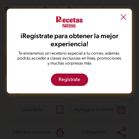
Recetas de Cocina Relacionadas
Comidas familiares
Cena
Almuerzo
Plato principal
De Texas y Mexico
mexicano
iRegístrate para obtener la mejor
Días laborables
Fines de semana
experiencia!
Te enviaremos un recetario especial a tu correo, además
podrás acceder a clases exclusivas en línea, promociones
INFORMACIÓN NUTRICIONAL
y muchas sorpresas más
158.7 kcal = 665kj /por porción
Regístrate
Carbohidratos
24.9 g
¿Qué quieres hacer con esta receta?
Energía
158.7 kcal
Grasas
4 g
Fibra
4 g
Proteína
11.8 g
Guardarla
Agregar a mi menú
Grasas saturadas
1.9 g
Sodio
415.6 mg
Azúcares
2 g
Marcarla cocinada
Compartirla