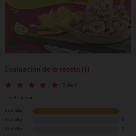
3g / 0%
Energykilocalories
158g / 7%
Saturedfat
1g / 0%
Sugar
1g / 0%
Sodio
415g / 0%
Salt
Evaluación de la receta (1)
1g / %
5 de 5
1 calificaciones
5 estrellas
1
4 estrellas
0
3 estrellas
0