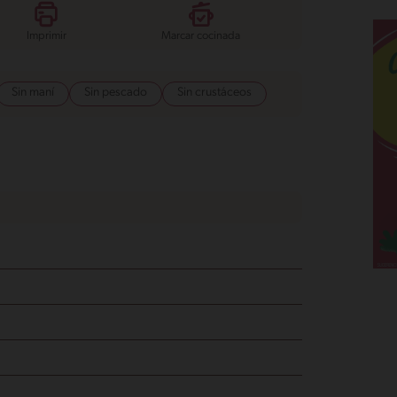
Imprimir
Marcar cocinada
Sin maní
Sin pescado
Sin crustáceos