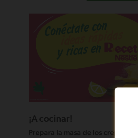
¡A cocinar!
Prepara la masa de los crepes: