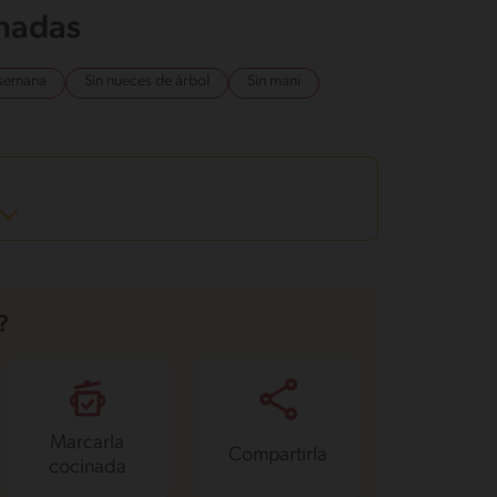
onadas
 semana
Sin nueces de árbol
Sin maní
?
Marcarla
Compartirla
cocinada