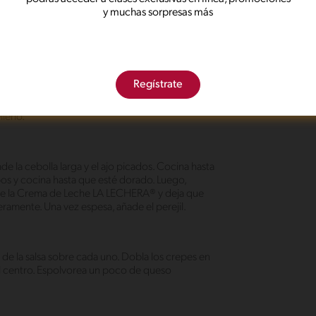
y muchas sorpresas más
 LA LECHERA®, harina, mantequilla derretida, sal y
Reserva.
oco de mantequilla. Vierte una porción de la masa
Regístrate
do el sartén para cubrirlo uniformemente. Cocina el
uego voltéalo y cocina durante 1 minuto adicional.
lleno.
de la cebolla larga y el ajo picados. Cocina hasta
bos y cocina hasta que esté dorado. Luego,
ade la Crema de Leche LA LECHERA® y deja que
ramente. Una vez espesa, añade el perejil.
 de la salsa sobre cada uno. Dobla los crepes en
el centro. Espolvorea un poco de queso