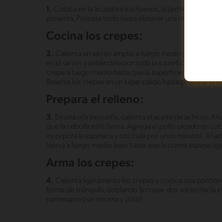
1.
Coloca en la licuadora los huevos, la Leche Evaporada
pimienta. Procesa todo hasta obtener una masa líquida. 
Cocina los crepes:
2.
Calienta un sartén amplio a fuego medio y añade un p
en el sartén y extiéndela por toda la superficie inclinan
crepe a fuego medio hasta que la superficie esté seca, l
Reserva los crepes en un lugar cálido hasta preparar el re
Prepara el relleno:
3.
En una olla pequeña, calienta el aceite de achiote. Aña
que la cebolla esté tierna. Agrega el pollo picado en cu
incorpora la espinaca y cocínala por unos minutos. Añ
hierva a fuego medio-bajo hasta que la crema espese lige
Arma los crepes:
4.
Calienta ligeramente los crepes y coloca una porción
forma de triángulo, doblando la crepe dos veces hacia 
parmesano por encima y ¡listo!