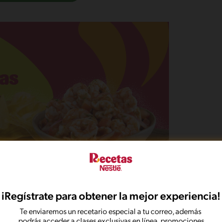
iRegístrate para obtener la mejor experiencia!
Te enviaremos un recetario especial a tu correo, además
podrás acceder a clases exclusivas en línea, promociones