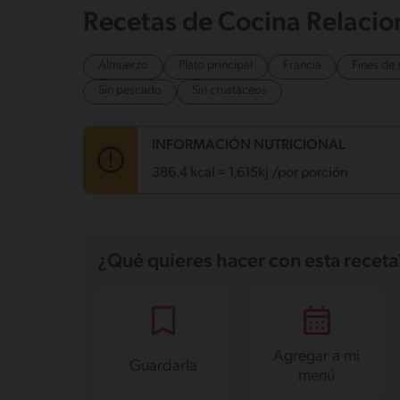
Recetas de Cocina Relaci
Almuerzo
Plato principal
Francia
Fines de
Sin pescado
Sin crustáceos
INFORMACIÓN NUTRICIONAL
386.4 kcal = 1,615kj /por porción
Carbohidratos
37 g
Energía
386.4 kcal
¿Qué quieres hacer con esta receta
Grasas
18.7 g
Fibra
1.3 g
Proteína
15.1 g
Grasas saturadas
9.1 g
Sodio
280.2 mg
Azúcares
6 g
Agregar a mi
Guardarla
menú