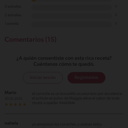
3 estrellas
0
2 estrellas
0
1 estrella
0
Comentarios (15)
¿A quién consentiste con esta rica receta?
Cuéntanos cómo te quedó.
Iniciar sesión
Registrarme
Mario
el corviche es un bocadillo ecuatoriano por excelencia
el achiote en polvo de Maggie eleva el sabor de toda
30.05.2025
receta a quedar iresistible.
nahela
yo amooooo los corviches, y apenas estoy