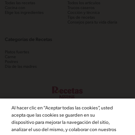
Todas las recetas
Todos los artículos
Cocina con
Trucos caseros
Elige los ingredientes
Cocción y técnica
Tips de recetas
Consejos para tu vida diaria
Categorías de Recetas
Platos fuertes
Carne
Postres
Día de las madres
Al hacer clic en “Aceptar todas las cookies”, usted
acepta que las cookies se guarden en su
dispositivo para mejorar la navegación del sitio,
©2022, Nestlé. Marcas registradas por Societé dels Produits Nestlé,
analizar el uso del mismo, y colaborar con nuestros
S.A. Vevey (Suiza)