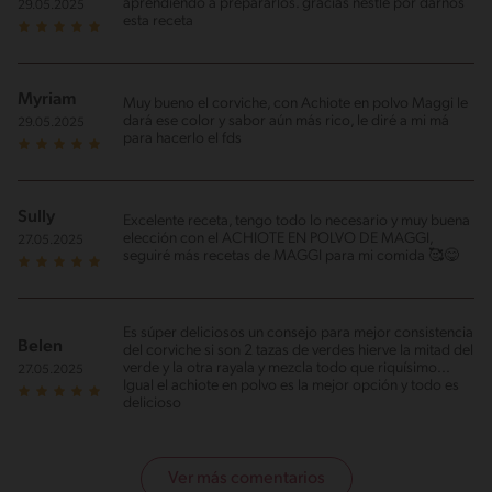
aprendiendo a prepararlos. gracias nestle por darnos
29.05.2025
esta receta
Myriam
Muy bueno el corviche, con Achiote en polvo Maggi le
dará ese color y sabor aún más rico, le diré a mi má
29.05.2025
para hacerlo el fds
Sully
Excelente receta, tengo todo lo necesario y muy buena
elección con el ACHIOTE EN POLVO DE MAGGI,
27.05.2025
seguiré más recetas de MAGGI para mi comida 🥰😋
Es súper deliciosos un consejo para mejor consistencia
Belen
del corviche si son 2 tazas de verdes hierve la mitad del
verde y la otra rayala y mezcla todo que riquísimo...
27.05.2025
Igual el achiote en polvo es la mejor opción y todo es
delicioso
Ver más comentarios