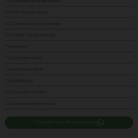
3 cucharadas de Aceite vegetal
2 Pizcas Pimienta Negra
1/2 Cucharada Comino Molido
1/2 Unidad Cebolla Morada
1 Unidad Ajo
1 Taza Tomate rallado
1 Taza Pimiento Verde
1 Taza Albacora
2 Cucharadas Cilantro
2 Cucharadas Perejil Fresco
Compartir lista de ingredientes