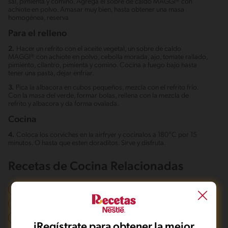
sal, pimienta y comino. Agrega el sobre de caldo MAGGI® con
achiote en polvo. Amasar muy bien, hasta obtener una masa
homogénea, reserva
Para el relleno
2.
Hacer un refrito con el aceite vegetal, un sobre de caldo
MAGGI® con achiote en polvo, cebolla morada, ajo, tomate rallado,
pimiento, cilantro, pimienta y comino. Cocina a fuego bajo hasta
tener una pasta, dejar enfriar.
3.
Pica la albacora en cubos pequeños, mezcla con el refrito frío.
Con la masa del verde, formar bolas, rellena con la mezcla de
refrito y albacora y da forma ovalada.
Cocina
4.
Coloca los corviches en la airfryer y cocinalos a 180°C por 15
minutos. O hasta que esten doraditos. Sirve y disfruta.
Recetas de Cocina Relacionadas
Comidas familiares
Inicio
Aperitivo
Local
Aperitivos
Fácil
Sin nueces de árbol
Sin crustáceos
iRegístrate para obtener la mejor