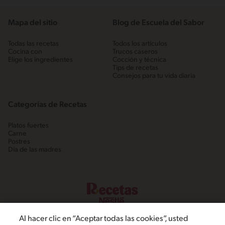
Mapa del sitio
Blog de Escuela del Sabor
Todas las recetas
Todos los artículos
Cocina con
Trucos caseros
Elige los ingredientes
Cocción y técnica
Tips de recetas
Consejos para tu vida diaria
Categorías de Recetas
Platos fuertes
Carne
Postres
Día de las madres
Al hacer clic en “Aceptar todas las cookies”, usted