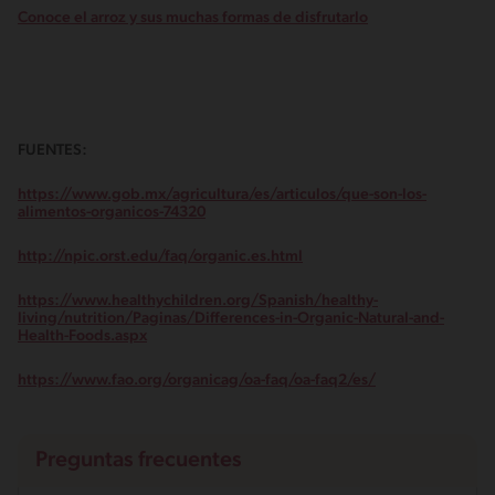
Conoce el arroz y sus muchas formas de disfrutarlo
FUENTES:
https://www.gob.mx/agricultura/es/articulos/que-son-los-
alimentos-organicos-74320
http://npic.orst.edu/faq/organic.es.html
https://www.healthychildren.org/Spanish/healthy-
living/nutrition/Paginas/Differences-in-Organic-Natural-and-
Health-Foods.aspx
https://www.fao.org/organicag/oa-faq/oa-faq2/es/
Preguntas frecuentes