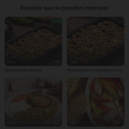
Recetas que te pueden interesar
Fácil
76'
Fácil
27'
Menestra de Lentejas
Menestra de Lenteja Económica
Fácil
42'
Fácil
80'