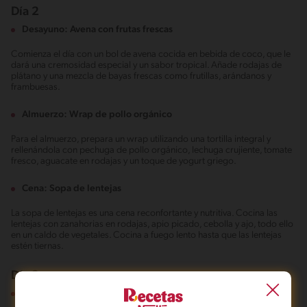
Día 2
Desayuno: Avena con frutas frescas
Comienza el día con un bol de avena cocida en bebida de coco, que le
dará una cremosidad especial y un sabor tropical. Añade rodajas de
plátano y una mezcla de bayas frescas como frutillas, arándanos y
frambuesas.
Almuerzo: Wrap de pollo orgánico
Para el almuerzo, prepara un wrap utilizando una tortilla integral y
rellenándola con pechuga de pollo orgánico, lechuga crujiente, tomate
fresco, aguacate en rodajas y un toque de yogurt griego.
Cena: Sopa de lentejas
La sopa de lentejas es una cena reconfortante y nutritiva. Cocina las
lentejas con zanahorias en rodajas, apio picado, cebolla y ajo, todo ello
en un caldo de vegetales. Cocina a fuego lento hasta que las lentejas
estén tiernas.
Día 3
Desayuno: Tostadas de aguacate