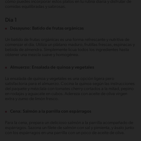
cómo puedes incorporar estos platos en tu rutina diaria y disfrutar de
comidas equilibradas y sabrosas.
Día 1
Desayuno: Batido de frutas orgánicas
Un batido de frutas orgánicas es una forma refrescante y nutritiva de
comenzar el día. Utiliza un plátano maduro, frutillas frescas, espinacas y
bebida de almendra. Simplemente licua todos los ingredientes hasta
obtener una mezcla suave y homogénea.
Almuerzo: Ensalada de quinoa y vegetales
La ensalada de quinoa y vegetales es una opción ligera pero
satisfactoria para el almuerzo. Cocina la quinoa según las instrucciones
del paquete y mézclala con tomates cherry cortados a la mitad, pepino
en rodajas y aguacate en cubos. Adereza con aceite de oliva virgen
extra y zumo de limón fresco.
Cena: Salmón a la parrilla con espárragos
Para la cena, prepara un delicioso salmón a la parrilla acompañado de
espárragos. Sazona un filete de salmón con sal y pimienta, y ásalo junto
con los espárragos en una parrilla con un poco de aceite de oliva.