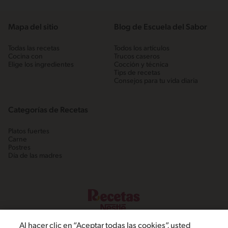
Mapa del sitio
Blog de Escuela del Sabor
Todas las recetas
Todos los artículos
Cocina con
Trucos caseros
Elige los ingredientes
Cocción y técnica
Tips de recetas
Consejos para tu vida diaria
Categorías de Recetas
Platos fuertes
Carne
Postres
Día de las madres
Al hacer clic en “Aceptar todas las cookies”, usted