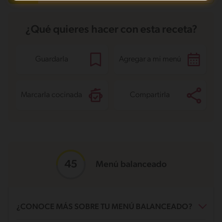
Proteína
23.9 g
Grasas saturadas
7.1 g
Sodio
896 mg
Azúcares
1.4 g
¿Qué quieres hacer con esta receta?
Guardarla
Agregar a mi menú
Marcarla cocinada
Compartirla
Menú balanceado
¿CONOCE MÁS SOBRE TU MENÚ BALANCEADO?