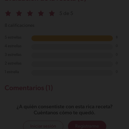
2.2g / %
5 de 5
8 calificaciones
5 estrellas
8
4 estrellas
0
3 estrellas
0
2 estrellas
0
1 estrella
0
Comentarios (1)
¿A quién consentiste con esta rica receta?
Cuéntanos cómo te quedó.
Iniciar sesión
Registrarme