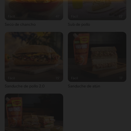
Energykilocalories
371g / 18%
Fácil
41'
Fácil
15'
Saturedfat
Seco de chancho
Sub de pollo
4g / 0%
Sugar
6g / 0%
Sodio
260g / 0%
Salt
0.6g / %
Fácil
15'
Fácil
11'
Sanduche de pollo 2.0
Sanduche de atún