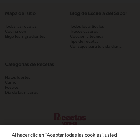
Mapa del sitio
Blog de Escuela del Sabor
Todas las recetas
Todos los artículos
Cocina con
Trucos caseros
Elige los ingredientes
Cocción y técnica
Tips de recetas
Consejos para tu vida diaria
Categorías de Recetas
Platos fuertes
Carne
Postres
Día de las madres
Al hacer clic en “Aceptar todas las cookies”, usted