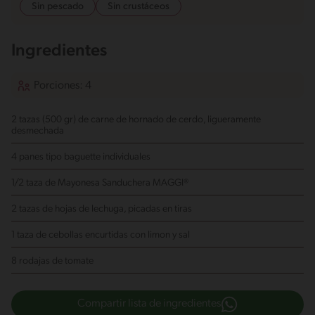
Sin pescado
Sin crustáceos
Ingredientes
Porciones: 4
2 tazas (500 gr) de carne de hornado de cerdo, ligueramente
desmechada
4 panes tipo baguette individuales
1/2 taza de Mayonesa Sanduchera MAGGI®
2 tazas de hojas de lechuga, picadas en tiras
1 taza de cebollas encurtidas con limon y sal
8 rodajas de tomate
Compartir lista de ingredientes