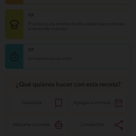
TIP
Carbohidratos
20.3 g
Energía
371.8 kcal
El cerdo es una proteína de alta calidad que contribuye
Grasas
15.9 g
al desarrollo muscular.
Fibra
4.3 g
Proteína
37.4 g
Grasas saturadas
4.4 g
Sodio
260.3 mg
TIP
Azúcares
6.1 g
Acompaña con aji criollo.
¿Qué quieres hacer con esta receta?
Guardarla
Agregar a mi menú
Marcarla cocinada
Compartirla