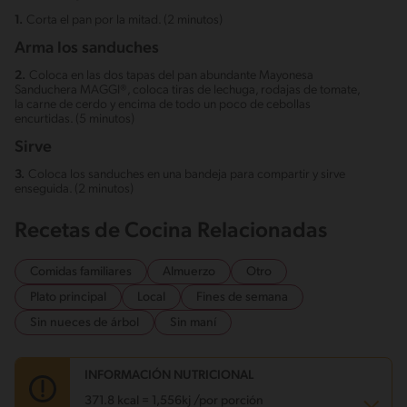
1.
Corta el pan por la mitad. (2 minutos)
Arma los sanduches
2.
Coloca en las dos tapas del pan abundante Mayonesa
Sanduchera MAGGI®, coloca tiras de lechuga, rodajas de tomate,
la carne de cerdo y encima de todo un poco de cebollas
encurtidas. (5 minutos)
Sirve
3.
Coloca los sanduches en una bandeja para compartir y sirve
enseguida. (2 minutos)
Recetas de Cocina Relacionadas
Comidas familiares
Almuerzo
Otro
Plato principal
Local
Fines de semana
Sin nueces de árbol
Sin maní
INFORMACIÓN NUTRICIONAL
371.8 kcal = 1,556kj /por porción