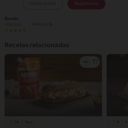
Iniciar sesión
Registrarme
Renato
Delicioso 👍
17.05.2025
Recetas relacionadas
16'
Fácil
8'
F