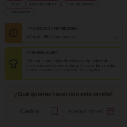
Global
Días laborables
Fines de semana
Celebracion
INFORMACIÓN NUTRICIONAL
211 kcal = 883kj /por porción
ES BUENO SABER:
Carbohidratos
29.1 g
Energía
211 kcal
Elaborar horarios fijos de comida proporciona al
Grasas
9.3 g
organismo suficiente energía, evitando así las comidas
Fibra
0.6 g
copiosas cuando tienes ayunos prolongados.
Proteína
3.4 g
Grasas saturadas
2.7 g
Sodio
115.3 mg
Azúcares
19.9 g
¿Qué quieres hacer con esta receta?
Guardarla
Agregar a mi menú