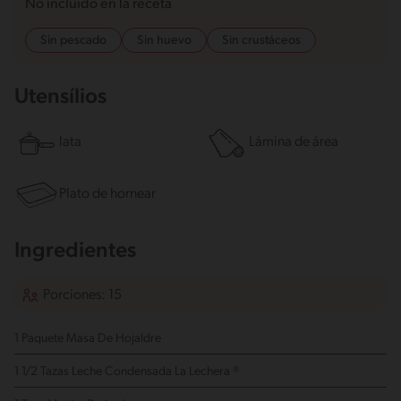
No incluido en la receta
Sin pescado
Sin huevo
Sin crustáceos
Utensílios
lata
Lámina de área
Plato de hornear
Ingredientes
Porciones: 15
1 Paquete Masa De Hojaldre
1 1/2 Tazas Leche Condensada La Lechera ®