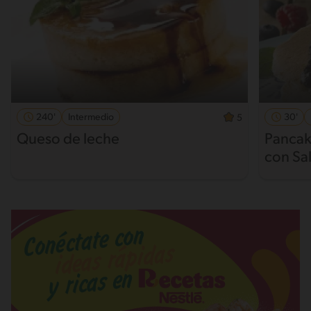
240'
Intermedio
30'
5
Queso de leche
Pancak
con Sal