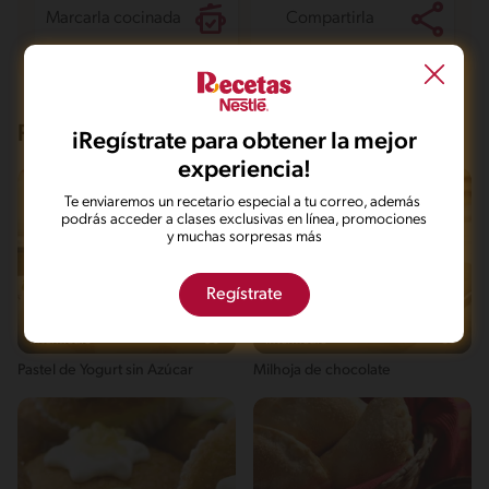
Marcarla cocinada
Compartirla
Recetas que te pueden interesar
iRegístrate para obtener la mejor
experiencia!
Te enviaremos un recetario especial a tu correo, además
podrás acceder a clases exclusivas en línea, promociones
y muchas sorpresas más
Regístrate
Intermedio
50'
Intermedio
65'
Pastel de Yogurt sin Azúcar
Milhoja de chocolate