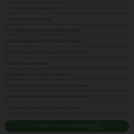
2 Cucharadas de vinagre blanco
1 ½ Taza de harina integral
1 ½ Taza de harina de avena (avena molida)
1/2 Taza Nueces NATURE'S HEART®
partidas
1/2 Taza Almendras Tostadas NATURE'S HEART®
1 Taza de fruta confitada
2 Unidades Pera
cocidas y aplastadas
1/2 Taza Leche Svelty® Total Move Deslactosada
8 Unidades Dátiles
cortados en cubos pequeños
2 Cucharadas Polvo Para Hornear
colmadas
Compartir lista de ingredientes