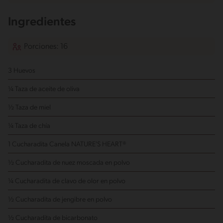
Ingredientes
Porciones: 16
3 Huevos
¼ Taza de aceite de oliva
½ Taza de miel
¼ Taza de chía
1 Cucharadita Canela NATURE'S HEART®
½ Cucharadita de nuez moscada en polvo
¼ Cucharadita de clavo de olor en polvo
½ Cucharadita de jengibre en polvo
½ Cucharadita de bicarbonato