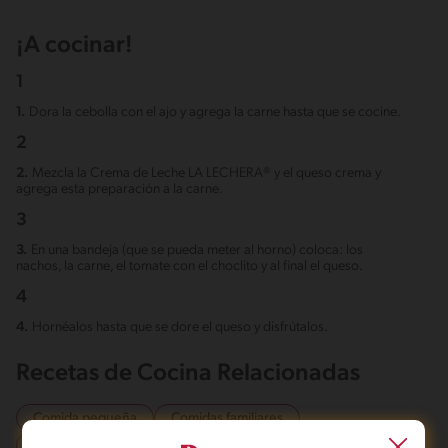
¡A cocinar!
1
1.
Dora la cebolla con el ajo y agrega la carne hasta que se cocine.
2
2.
Mezcla la Crema de Leche LA LECHERA® y el queso crema y
agrega esta preparación a la carne.
3
3.
En una bandeja (que se pueda meter al horno) coloca: los
nachos, la carne, el tomate con el choclito y al final el queso.
4
4.
Hornéalos hasta que se dore el queso y disfrútalos.
Recetas de Cocina Relacionadas
Comida pequeña
Comidas familiares
Desayuno tardío
Tarde
Cena
Almuerzo