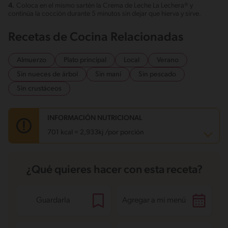
4.
Coloca en el mismo sartén la Crema de Leche La Lechera® y
continúa la cocción durante 5 minutos sin dejar que hierva y sirve.
Recetas de Cocina Relacionadas
Almuerzo
Plato principal
Local
Verano
Sin nueces de árbol
Sin maní
Sin pescado
Sin crustáceos
INFORMACIÓN NUTRICIONAL
701 kcal = 2,933kj /por porción
Carbohidratos
27.1 g
¿Qué quieres hacer con esta receta?
Energía
701 kcal
Grasas
36 g
Fibra
2.9 g
Proteína
63 g
Guardarla
Agregar a mi menú
Grasas saturadas
17.3 g
Sodio
1807.8 mg
Azúcares
4.7 g