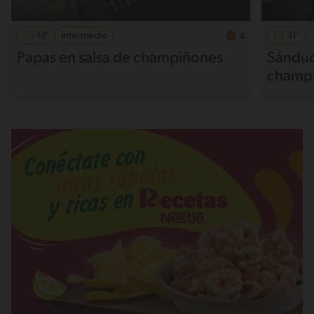
18'
Intermedio
31'
4
Papas en salsa de champiñones
Sánduc
champ