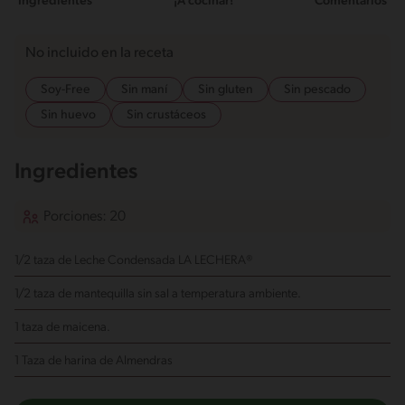
Ingredientes
¡A cocinar!
Comentarios
No incluido en la receta
Soy-Free
Sin maní
Sin gluten
Sin pescado
Sin huevo
Sin crustáceos
Ingredientes
Porciones: 20
1/2 taza de Leche Condensada LA LECHERA®️⠀
1/2 taza de mantequilla sin sal a temperatura ambiente.
1 taza de maicena.⠀
1 Taza de harina de Almendras