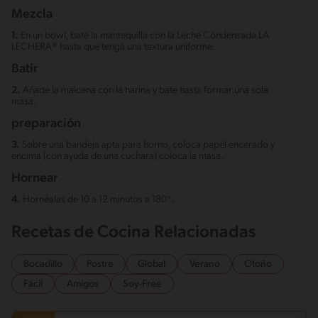
Mezcla
1.
En un bowl, bate la mantequilla con la Leche Condensada LA
LECHERA®️ hasta que tenga una textura uniforme.⠀
Batir
2.
Añade la maicena con la harina y bate hasta formar una sola
masa.⠀
preparación
3.
Sobre una bandeja apta para horno, coloca papel encerado y
encima (con ayuda de una cuchara) coloca la masa. ⠀
Hornear
4.
Hornéalas de 10 a 12 minutos a 180*.
Recetas de Cocina Relacionadas
Bocadillo
Postre
Global
Verano
Otoño
Fácil
Amigos
Soy-Free