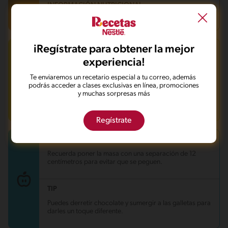
INFORMACIÓN NUTRICIONAL
106.3 kcal = 444kj /por porción
iRegístrate para obtener la mejor
TIP : GALLETAS GLUTEN FREE
Carbohidratos
12.8 g
experiencia!
Energía
106.3 kcal
Estas galletas son ideales para las onces o para
Grasas
5.7 g
disfrutar de postre después del almuerzo o de la cena.
Te enviaremos un recetario especial a tu correo, además
Fibra
0.5 g
Las puedes acompañar con un vaso de leche o tu
podrás acceder a clases exclusivas en línea, promociones
Proteína
1 g
bebida caliente favorita. Sigue aprendiendo con
y muchas sorpresas más
Grasas saturadas
2.8 g
nosotros nuevas formas de alimentarte y deleitar a tu
Sodio
38.1 mg
familia y a tus amigos con platos deliciosos.
Azúcares
3.1 g
Regístrate
TIP
Recuerda poner la masa con una separación de 12
centímetros para evitar que se peguen.⠀
TIP
Puedes derretir chocolate y sumergir a las galletas para
darles un toque diferente.⠀