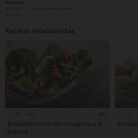
Valentina
Muy rica me encanto
13.01.2021
Recetas relacionadas
10'
Fácil
10'
4
Ensalada mixta con vinagreta a la
Ensala
Italiana