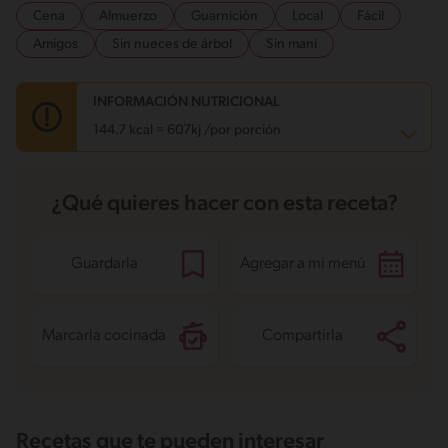
Cena
Almuerzo
Guarnición
Local
Fácil
Amigos
Sin nueces de árbol
Sin maní
INFORMACIÓN NUTRICIONAL
144.7 kcal = 607kj /por porción
Carbohidratos
5.2 g
¿Qué quieres hacer con esta receta?
Energía
144.7 kcal
Grasas
13.4 g
Fibra
0.9 g
Proteína
1.9 g
Guardarla
Agregar a mi menú
Grasas saturadas
1.7 g
Sodio
119.1 mg
Azúcares
3.1 g
Marcarla cocinada
Compartirla
Recetas que te pueden interesar