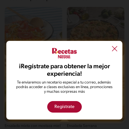
Fácil
10'
Fácil
30'
Ensalada Básica las Comadres del
Delicia vegetariana para un
iRegístrate para obtener la mejor
sabor
brunch especial
experiencia!
Te enviaremos un recetario especial a tu correo, además
podrás acceder a clases exclusivas en línea, promociones
y muchas sorpresas más
Regístrate
Fácil
6'
Fácil
14'
Ensalada mixta con mostaza miel
Ensalada Serrana