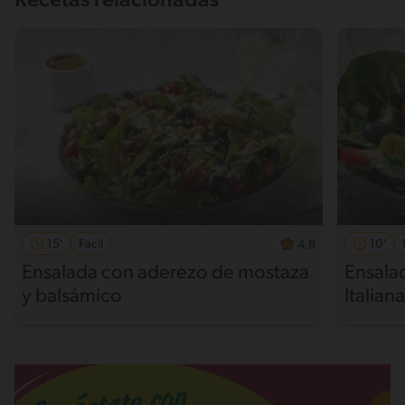
Recetas relacionadas
15'
Fácil
10'
4.8
Ensalada con aderezo de mostaza
Ensalad
y balsámico
Italiana