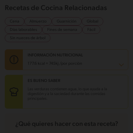
Recetas de Cocina Relacionadas
Cena
Almuerzo
Guarnición
Global
Días laborables
Fines de semana
Fácil
Sin nueces de árbol
INFORMACIÓN NUTRICIONAL
177.6 kcal = 745kj /por porción
ES BUENO SABER
Carbohidratos
6.8 g
Energía
177.6 kcal
Las verduras contienen agua, lo que ayuda a la
Grasas
16.5 g
digestión y a la saciedad durante las comidas
Fibra
0.8 g
principales.
Proteína
4.8 g
Grasas saturadas
4.2 g
Sodio
465.7 mg
Azúcares
0.9 g
¿Qué quieres hacer con esta receta?