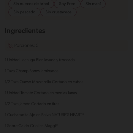
Sin nueces de árbol
Soy-Free
Sin maní
Sin pescado
Sin crustáceos
Ingredientes
Porciones: 5
1 Unidad Lechuga
Bien lavada y troceada
1 Taza Champiñones
laminados
1/2 Taza Queso Mozzarella
Cortado en cubos
1 Unidad Tomate
Cortado en medias lunas
1/2 Taza Jamón
Cortado en tiras
1 Cucharadita Ajo en Polvo NATURE'S HEART®
1 Sobre Caldo Criollita Maggi®