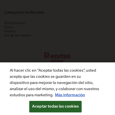
Categorías de Recetas
Platos fuertes
Carne
Postres
Día de las madres
Al hacer clic en “Aceptar todas las cookies”, usted
acepta que las cookies se guarden en su
dispositivo para mejorar la navegación del sitio,
©2022, Nestlé. Marcas registradas por Societé dels Produits Nestlé,
analizar el uso del mismo, y colaborar con nuestros
S.A. Vevey (Suiza)
estudios para marketing.
Más información
Política de Privacidad
Términos y condiciones
Configuración de cookies
Aceptar todas las cookies