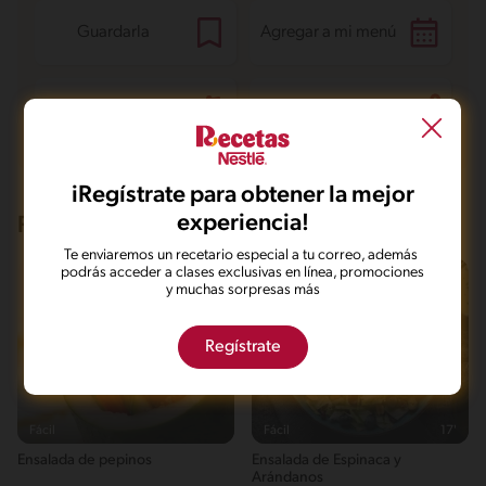
Guardarla
Agregar a mi menú
Marcarla cocinada
Compartirla
iRegístrate para obtener la mejor
experiencia!
Recetas que te pueden interesar
Te enviaremos un recetario especial a tu correo, además
podrás acceder a clases exclusivas en línea, promociones
y muchas sorpresas más
Regístrate
Fácil
Fácil
17'
Ensalada de pepinos
Ensalada de Espinaca y
Arándanos