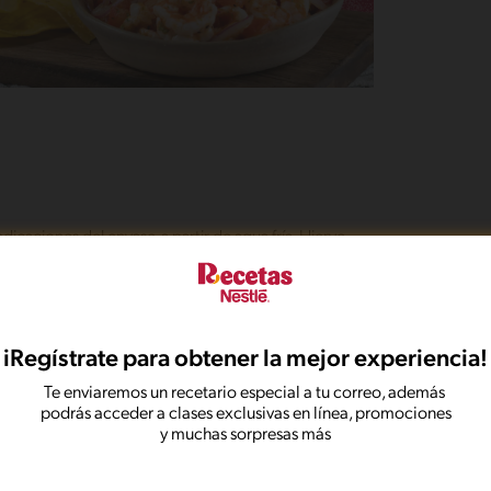
caciones del envase, a partir de agua fría. Hierve
ora los zuccinis por ambos lados, condimenta con
iRegístrate para obtener la mejor experiencia!
to con los otros vegetales dejándolos bien
Te enviaremos un recetario especial a tu correo, además
podrás acceder a clases exclusivas en línea, promociones
y muchas sorpresas más
o, condiméntalas con orégano y vierte un toque
 8 minutos hasta tostarlas bien y dejarlas