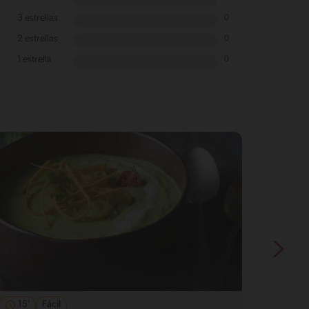
3 estrellas
0
2 estrellas
0
1 estrella
0
15'
Fácil
54'