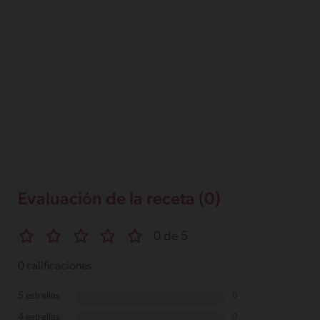
Evaluación de la receta (0)
0 de 5
0 calificaciones
5 estrellas
0
4 estrellas
0