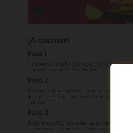
¡A cocinar!
Paso 1
1.
Prepara la Crema De Espárragos MAGGI® según las indi
a fuego medio durante 5 a 7 minutos.
Paso 2
2.
Aparte, calienta una sartén a temperatura fuerte y d
un toque de sal y pimienta, repite el mismo procedimien
dorados.
Paso 3
3.
Corta el pan Baguette en laminas en una lata de horn
de aceite de oliva y pimienta. llévalas a horno durante 6 a