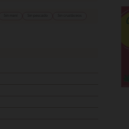
Sin maní
Sin pescado
Sin crustáceos