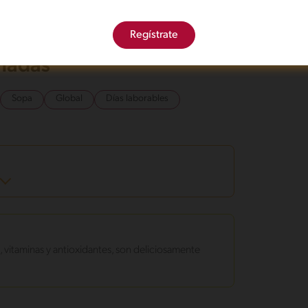
 vegetales asados y tostadas. Decora con hojas de
Regístrate
onadas
Sopa
Global
Días laborables
, vitaminas y antioxidantes, son deliciosamente