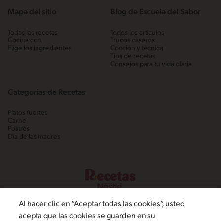
Mapa del sitio
Blog de Escuela del Sabor
Todas las recetas
Todos los artículos
Cocina con
Trucos caseros
Elige los ingredientes
Cocción y técnica
Tips de recetas
Consejos para tu vida diaria
Categorías de Recetas
Platos fuertes
Carne
Postres
Día de las madres
Al hacer clic en “Aceptar todas las cookies”, usted
acepta que las cookies se guarden en su