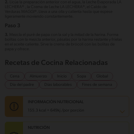
2.
Licúa la preparación anterior con el agua, la Leche Evaporada LA
LECHERA® , la Crema de Leche LA LECHERA®, el Caldo de
Verduras MAGGI®. Lleva a una olla y calienta hasta que espese
ligeramente moviendo constantemente.
Paso 3
3.
Mezcla el puré de papa con la sal y la mitad de la harina. Forma
bolitas con la mezcla anterior, pásalas por la harina restante y fríelas
en el aceite caliente. Sirve la crema de brócoli con las bolitas de
papa y ofrece.
Recetas de Cocina Relacionadas
Cena
Almuerzo
Inicio
Sopa
Global
Dia del padre
Días laborables
Fines de semana
INFORMACIÓN NUTRICIONAL
155.3 kcal = 649kj /por porción
NUTRICIÓN
Carbohidratos
8.7 g