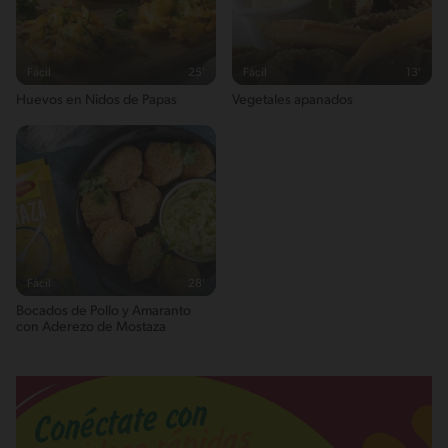
0.9g / %
Fácil
25'
Fácil
13'
Huevos en Nidos de Papas
Vegetales apanados
Fácil
28'
Bocados de Pollo y Amaranto
con Aderezo de Mostaza