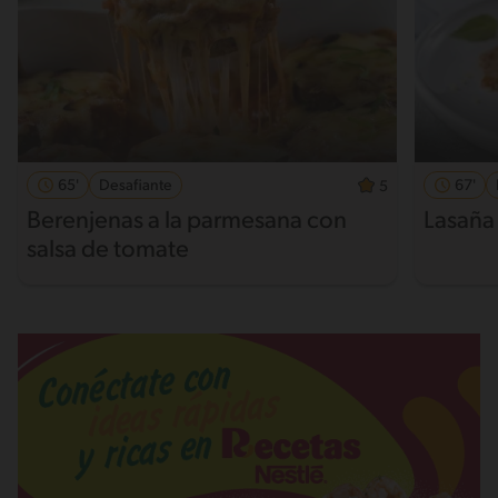
65'
Desafiante
67'
5
Berenjenas a la parmesana con
Lasaña
salsa de tomate