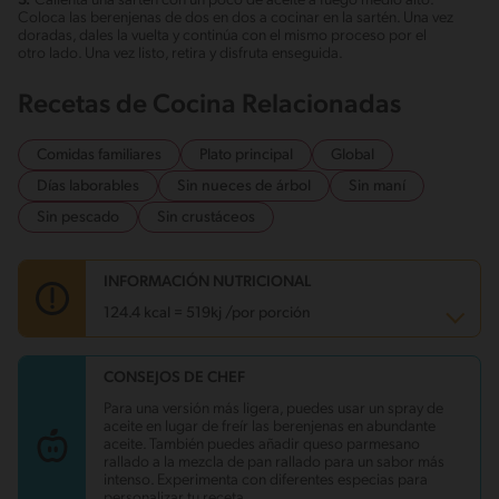
3.
Calienta una sartén con un poco de aceite a fuego medio alto.
Coloca las berenjenas de dos en dos a cocinar en la sartén. Una vez
doradas, dales la vuelta y continúa con el mismo proceso por el
otro lado. Una vez listo, retira y disfruta enseguida.
Recetas de Cocina Relacionadas
Comidas familiares
Plato principal
Global
Días laborables
Sin nueces de árbol
Sin maní
Sin pescado
Sin crustáceos
INFORMACIÓN NUTRICIONAL
124.4 kcal = 519kj /por porción
CONSEJOS DE CHEF
Carbohidratos
25 g
Energía
124.4 kcal
Para una versión más ligera, puedes usar un spray de
Grasas
0.8 g
aceite en lugar de freír las berenjenas en abundante
Fibra
1.4 g
aceite. También puedes añadir queso parmesano
Proteína
3.7 g
rallado a la mezcla de pan rallado para un sabor más
Grasas saturadas
0.2 g
intenso. Experimenta con diferentes especias para
Sodio
391.5 mg
personalizar tu receta.