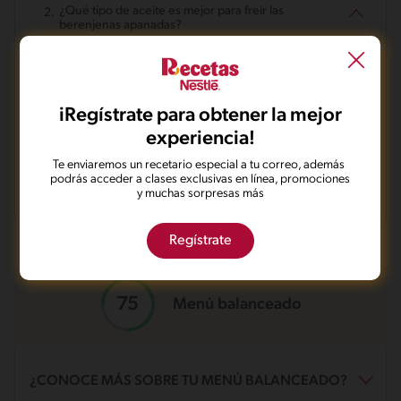
¿Qué tipo de aceite es mejor para freír las
berenjenas apanadas?
¿Cómo puedo hacer para que las berenjenas no
queden amargas?
iRegístrate para obtener la mejor
¿Puedo hornear las berenjenas en lugar de freírlas?
experiencia!
Te enviaremos un recetario especial a tu correo, además
podrás acceder a clases exclusivas en línea, promociones
¿Con qué puedo acompañar las berenjenas
y muchas sorpresas más
apanadas?
Regístrate
Menú balanceado
¿CONOCE MÁS SOBRE TU MENÚ BALANCEADO?