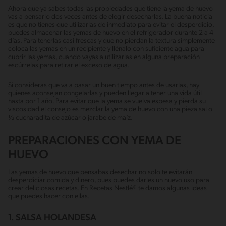
Ahora que ya sabes todas las propiedades que tiene la yema de huevo
vas a pensarlo dos veces antes de elegir desecharlas. La buena noticia
es que no tienes que utilizarlas de inmediato para evitar el desperdicio,
puedes almacenar las yemas de huevo en el refrigerador durante 2 a 4
días. Para tenerlas casi frescas y que no pierdan la textura simplemente
coloca las yemas en un recipiente y llénalo con suficiente agua para
cubrir las yemas, cuando vayas a utilizarlas en alguna preparación
escúrrelas para retirar el exceso de agua.
Si consideras que va a pasar un buen tiempo antes de usarlas, hay
quienes aconsejan congelarlas y pueden llegar a tener una vida útil
hasta por 1 año. Para evitar que la yema se vuelva espesa y pierda su
viscosidad el consejo es mezclar la yema de huevo con una pieza sal o
½ cucharadita de azúcar o jarabe de maíz.
PREPARACIONES CON YEMA DE
HUEVO
Las yemas de huevo que pensabas desechar no solo te evitarán
desperdiciar comida y dinero, pues puedes darles un nuevo uso para
crear deliciosas recetas. En Recetas Nestlé® te damos algunas ideas
que puedes hacer con ellas.
1. SALSA HOLANDESA