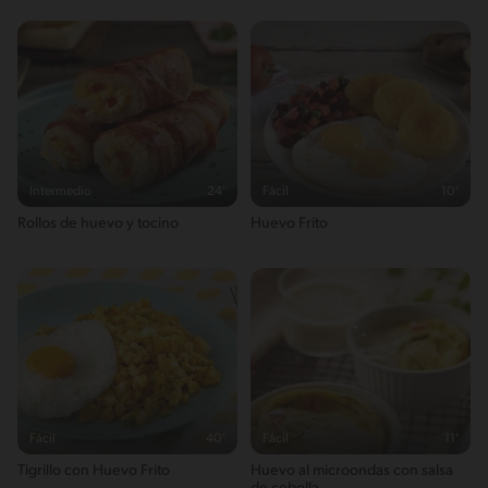
Intermedio
24'
Fácil
10'
Rollos de huevo y tocino
Huevo Frito
Fácil
40'
Fácil
11'
Tigrillo con Huevo Frito
Huevo al microondas con salsa