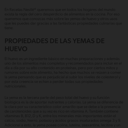
En Recetas Nestlé® queremos que en todos los hogares del mundo
exista la regla del cero desperdicio de alimentos en la cocina. Por eso
queremos que conozcas más sobre las yemas de huevo y otros usos
que les puedes dar gracias a las fantásticas propiedades culinarias que
tiene.
PROPIEDADES DE LAS YEMAS DE
HUEVO
El huevo es un ingrediente básico en muchas preparaciones y además
uno de los alimentos más completos y recomendados para incluir en el
día a día por su alto contenido en proteínas, pero por ciertos mitos y
rumores sobre este alimento, ha hecho que muchos se reúsen a comer
la yema pensando que es perjudicial al subir los niveles de colesterol y
por esta creencia se echan a perder todas sus propiedades
nutricionales.
La yema es la tercera parte del peso total del huevo y su función
biológica es la de aportar nutrientes y calorías. La yema se diferencia de
la clara por su característico color amarillo que se debe a la presencia
de carotenoides que a su vez es rico en vitamina A. También contiene
vitaminas B, B12, D y K, entre los minerales más importantes están el
calcio, sodio, hierro, potasio y ácidos grasos insaturados omega 3 y 9.
Adicional a esto, la yema posee colina, luteína, zeaxantina, lecitina y un