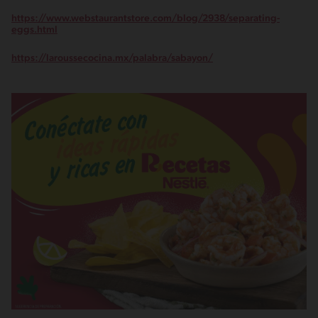
https://www.webstaurantstore.com/blog/2938/separating-
eggs.html
https://laroussecocina.mx/palabra/sabayon/