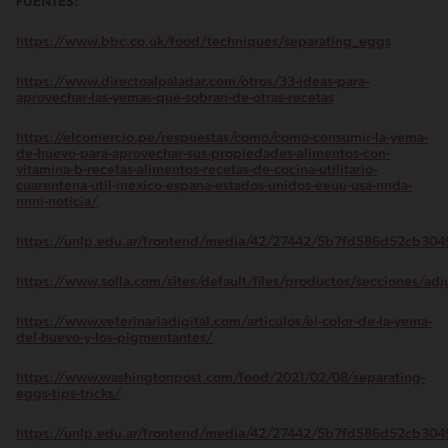
FUENTES:
https://www.bbc.co.uk/food/techniques/separating_eggs
https://www.directoalpaladar.com/otros/33-ideas-para-
aprovechar-las-yemas-que-sobran-de-otras-recetas
https://elcomercio.pe/respuestas/como/como-consumir-la-yema-
de-huevo-para-aprovechar-sus-propiedades-alimentos-con-
vitamina-b-recetas-alimentos-recetas-de-cocina-utilitario-
cuarentena-util-mexico-espana-estados-unidos-eeuu-usa-nnda-
nnni-noticia/
https://unlp.edu.ar/frontend/media/42/27442/5b7fd586d52cb30
https://www.solla.com/sites/default/files/productos/secciones/a
https://www.veterinariadigital.com/articulos/el-color-de-la-yema-
del-huevo-y-los-pigmentantes/
https://www.washingtonpost.com/food/2021/02/08/separating-
eggs-tips-tricks/
https://unlp.edu.ar/frontend/media/42/27442/5b7fd586d52cb30