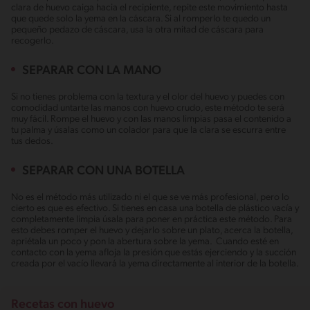
clara de huevo caiga hacia el recipiente, repite este movimiento hasta
que quede solo la yema en la cáscara. Si al romperlo te quedo un
pequeño pedazo de cáscara, usa la otra mitad de cáscara para
recogerlo.
SEPARAR CON LA MANO
Si no tienes problema con la textura y el olor del huevo y puedes con
comodidad untarte las manos con huevo crudo, este método te será
muy fácil. Rompe el huevo y con las manos limpias pasa el contenido a
tu palma y úsalas como un colador para que la clara se escurra entre
tus dedos.
SEPARAR CON UNA BOTELLA
No es el método más utilizado ni el que se ve más profesional, pero lo
cierto es que es efectivo. Si tienes en casa una botella de plástico vacía y
completamente limpia úsala para poner en práctica este método. Para
esto debes romper el huevo y dejarlo sobre un plato, acerca la botella,
apriétala un poco y pon la abertura sobre la yema. Cuando esté en
contacto con la yema afloja la presión que estás ejerciendo y la succión
creada por el vacío llevará la yema directamente al interior de la botella.
Recetas con huevo