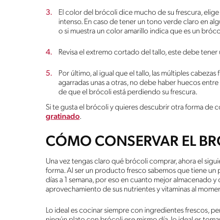
El color del brócoli dice mucho de su frescura, elig
intenso. En caso de tener un tono verde claro en alg
o si muestra un color amarillo indica que es un bróco
Revisa el extremo cortado del tallo, este debe tene
Por último, al igual que el tallo, las múltiples cabeza
agarradas unas a otras, no debe haber huecos entre 
de que el brócoli está perdiendo su frescura.
Si te gusta el brócoli y quieres descubrir otra forma d
gratinado
.
CÓMO CONSERVAR EL BR
Una vez tengas claro qué brócoli comprar, ahora el siguie
forma. Al ser un producto fresco sabemos que tiene un
días a 1 semana, por eso en cuanto mejor almacenado y 
aprovechamiento de sus nutrientes y vitaminas al mome
Lo ideal es cocinar siempre con ingredientes frescos, pe
ningún plato con brócoli ese mismo día, lo ideal es tomar