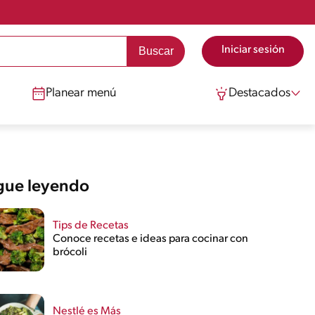
Iniciar sesión
Planear menú
Destacados
gue leyendo
Tips de Recetas
Conoce recetas e ideas para cocinar con
brócoli
Nestlé es Más