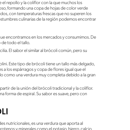
e el repollo y la coliflor con la que muchos los
rnoso, formando una copa de hojas de color verde
cálidos, con temperaturas frescas que no superen los
stumbres culinarias de la región podemos encontrar
el que encontramos en los mercados y consumimos. De
de todo el tallo.
lia. El sabor el similar al brócoli común, pero su
i. Este tipo de brócoli tiene un tallo más delgado,
res a los espárragos y copa de flores igual que el
ado como una verdura muy completa debido a la gran
rtir de la unión del brócoli tradicional y la coliflor.
na forma de espiral. Su sabor es suave, pero con
LI
es nutricionales, es una verdura que aporta al
rotenos y minerales como el potasio, hierro, calcio,