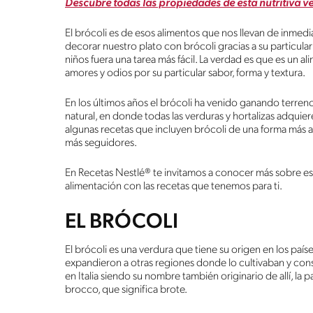
Descubre todas las propiedades de esta nutritiva v
El brócoli es de esos alimentos que nos llevan de inmed
decorar nuestro plato con brócoli gracias a su particul
niños fuera una tarea más fácil. La verdad es que es un 
amores y odios por su particular sabor, forma y textura.
En los últimos años el brócoli ha venido ganando terren
natural, en donde todas las verduras y hortalizas adqui
algunas recetas que incluyen brócoli de una forma más a
más seguidores.
En Recetas Nestlé® te invitamos a conocer más sobre esta 
alimentación con las recetas que tenemos para ti.
EL BRÓCOLI
El brócoli es una verdura que tiene su origen en los paí
expandieron a otras regiones donde lo cultivaban y cons
en Italia siendo su nombre también originario de allí, la 
brocco, que significa brote.