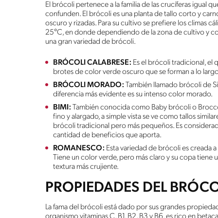
El brócoli pertenece a la familia de las crucíferas igual qu
confunden. El brócoli es una planta de tallo corto y ca
oscuro y rizadas. Para su cultivo se prefiere los climas 
25°C, en donde dependiendo de la zona de cultivo y co
una gran variedad de brócoli.
BRÓCOLI CALABRESE:
Es el brócoli tradicional, 
brotes de color verde oscuro que se forman a lo largo 
BRÓCOLI MORADO:
También llamado brócoli de Sici
diferencia más evidente es su intenso color morado.
BIMI:
También conocida como Baby brócoli o Broccolin
fino y alargado, a simple vista se ve como tallos simila
brócoli tradicional pero más pequeños. Es consider
cantidad de beneficios que aporta.
ROMANESCO:
Esta variedad de brócoli es creada a pa
Tiene un color verde, pero más claro y su copa tiene u
textura más crujiente.
PROPIEDADES DEL BRÓCO
La fama del brócoli está dado por sus grandes propiedad
organismo vitaminas C, B1, B2, B3 y B6, es rico en betaca