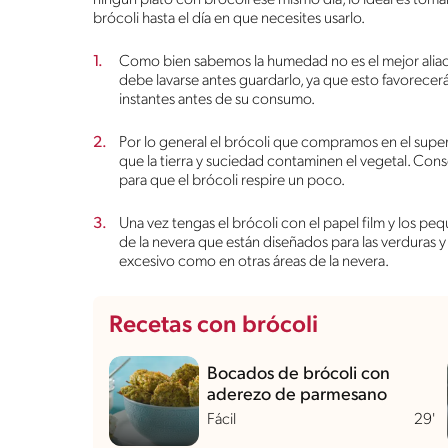
brócoli hasta el día en que necesites usarlo.
Como bien sabemos la humedad no es el mejor aliado 
debe lavarse antes guardarlo, ya que esto favorecer
instantes antes de su consumo.
Por lo general el brócoli que compramos en el supe
que la tierra y suciedad contaminen el vegetal. Con
para que el brócoli respire un poco.
Una vez tengas el brócoli con el papel film y los peq
de la nevera que están diseñados para las verduras y ho
excesivo como en otras áreas de la nevera.
Recetas con brócoli
Bocados de brócoli con
aderezo de parmesano
Fácil
29'