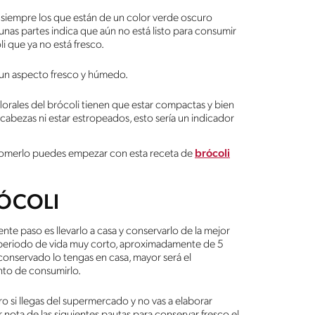
e siempre los que están de un color verde oscuro
unas partes indica que aún no está listo para consumir
li que ya no está fresco.
r un aspecto fresco y húmedo.
s florales del brócoli tienen que estar compactas y bien
cabezas ni estar estropeados, esto sería un indicador
e comerlo puedes empezar con esta receta de
brócoli
ÓCOLI
nte paso es llevarlo a casa y conservarlo de la mejor
 periodo de vida muy corto, aproximadamente de 5
conservado lo tengas en casa, mayor será el
nto de consumirlo.
ro si llegas del supermercado y no vas a elaborar
 nota de las siguientes pautas para conservar fresco el