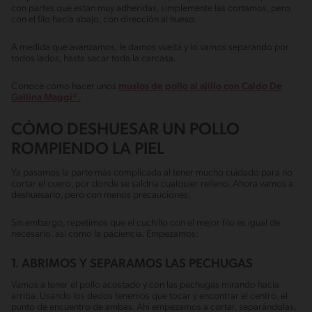
con partes que están muy adheridas, simplemente las cortamos, pero
con el filo hacia abajo, con dirección al hueso.
A medida que avanzamos, le damos vuelta y lo vamos separando por
todos lados, hasta sacar toda la carcasa.
Conoce cómo hacer unos
muslos de pollo al ajillo con Caldo De
Gallina Maggi®.
CÓMO DESHUESAR UN POLLO
ROMPIENDO LA PIEL
Ya pasamos la parte más complicada al tener mucho cuidado para no
cortar el cuero, por donde se saldría cualquier relleno. Ahora vamos a
deshuesarlo, pero con menos precauciones.
Sin embargo, repetimos que el cuchillo con el mejor filo es igual de
necesario, así como la paciencia. Empezamos:
1. ABRIMOS Y SEPARAMOS LAS PECHUGAS
Vamos a tener el pollo acostado y con las pechugas mirando hacia
arriba. Usando los dedos tenemos que tocar y encontrar el centro, el
punto de encuentro de ambas. Ahí empezamos a cortar, separándolas,