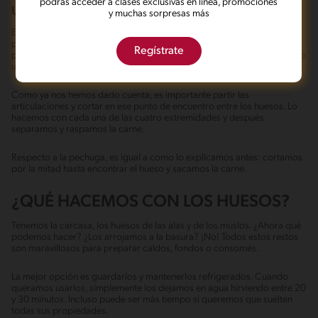
podrás acceder a clases exclusivas en línea, promociones
UNA SEGUNDA OPCIÓN: TROCEARLO PRIMERO
y muchas sorpresas más
El paso a paso anterior funciona si queremos deshuesar el pollo antes
partirlo en sus cortes, es decir, pechugas, muslos y alas, pero igual se
Regístrate
puede dividir al comienzo y sacar los huesos individualmente. Cada uno
usa el método que mejor le sirve.
Como ya nos hemos dado cuenta, es importante partir las
articulaciones y cortar en ese punto de encuentro entre los huesos. Lo
hacemos con cada una de las cuatro extremidades y después
separamos y raspamos la carne.
Respecto a la pechuga, es igual a como lo explicamos antes: cortamos
por la mitad hasta encontrar el hueso y sacamos la carne.
¿QUÉ HACEMOS CON LOS HUESOS?
Tenemos la carcasa, los huesos de las alas y de los muslos. ¿Ahora qué
podemos hacer? ¿Los arrojamos a la basura? ¡No! Todos estos restos
son maravillosos para preparar caldos, fondos o consomés.
La mejor opción es guardarlos y mantenerlos refrigerados. Cuando
queramos usarlos, simplemente los dejamos en agua hirviendo entre 20
y 30 minutos. Incluso puede ser más tiempo si queremos que suelten
todas sus propiedades.