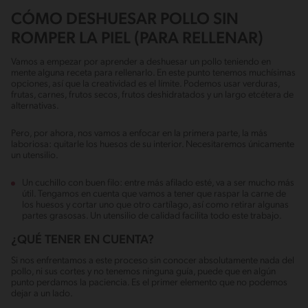
CÓMO DESHUESAR POLLO SIN
ROMPER LA PIEL (PARA RELLENAR)
Vamos a empezar por aprender a deshuesar un pollo teniendo en
mente alguna receta para rellenarlo. En este punto tenemos muchísimas
opciones, así que la creatividad es el límite. Podemos usar verduras,
frutas, carnes, frutos secos, frutos deshidratados y un largo etcétera de
alternativas.
Pero, por ahora, nos vamos a enfocar en la primera parte, la más
laboriosa: quitarle los huesos de su interior. Necesitaremos únicamente
un utensilio.
Un cuchillo con buen filo: entre más afilado esté, va a ser mucho más
útil. Tengamos en cuenta que vamos a tener que raspar la carne de
los huesos y cortar uno que otro cartílago, así como retirar algunas
partes grasosas. Un utensilio de calidad facilita todo este trabajo.
¿QUÉ TENER EN CUENTA?
Si nos enfrentamos a este proceso sin conocer absolutamente nada del
pollo, ni sus cortes y no tenemos ninguna guía, puede que en algún
punto perdamos la paciencia. Es el primer elemento que no podemos
dejar a un lado.