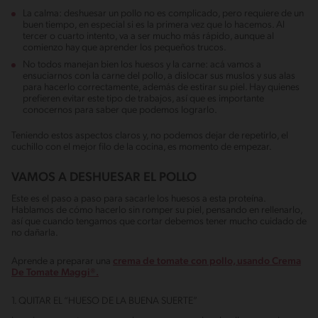
La calma: deshuesar un pollo no es complicado, pero requiere de un
buen tiempo, en especial si es la primera vez que lo hacemos. Al
tercer o cuarto intento, va a ser mucho más rápido, aunque al
comienzo hay que aprender los pequeños trucos.
No todos manejan bien los huesos y la carne: acá vamos a
ensuciarnos con la carne del pollo, a dislocar sus muslos y sus alas
para hacerlo correctamente, además de estirar su piel. Hay quienes
prefieren evitar este tipo de trabajos, así que es importante
conocernos para saber que podemos lograrlo.
Teniendo estos aspectos claros y, no podemos dejar de repetirlo, el
cuchillo con el mejor filo de la cocina, es momento de empezar.
VAMOS A DESHUESAR EL POLLO
Este es el paso a paso para sacarle los huesos a esta proteína.
Hablamos de cómo hacerlo sin romper su piel, pensando en rellenarlo,
así que cuando tengamos que cortar debemos tener mucho cuidado de
no dañarla.
Aprende a preparar una
crema de tomate con pollo, usando Crema
De Tomate Maggi®.
1. QUITAR EL “HUESO DE LA BUENA SUERTE”