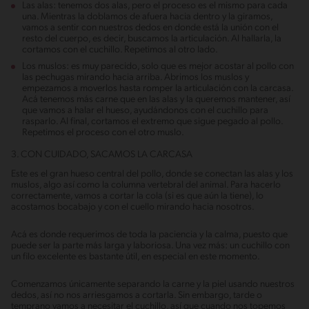
Las alas: tenemos dos alas, pero el proceso es el mismo para cada
una. Mientras la doblamos de afuera hacia dentro y la giramos,
vamos a sentir con nuestros dedos en donde está la unión con el
resto del cuerpo, es decir, buscamos la articulación. Al hallarla, la
cortamos con el cuchillo. Repetimos al otro lado.
Los muslos: es muy parecido, solo que es mejor acostar al pollo con
las pechugas mirando hacia arriba. Abrimos los muslos y
empezamos a moverlos hasta romper la articulación con la carcasa.
Acá tenemos más carne que en las alas y la queremos mantener, así
que vamos a halar el hueso, ayudándonos con el cuchillo para
rasparlo. Al final, cortamos el extremo que sigue pegado al pollo.
Repetimos el proceso con el otro muslo.
3. CON CUIDADO, SACAMOS LA CARCASA
Este es el gran hueso central del pollo, donde se conectan las alas y los
muslos, algo así como la columna vertebral del animal. Para hacerlo
correctamente, vamos a cortar la cola (si es que aún la tiene), lo
acostamos bocabajo y con el cuello mirando hacia nosotros.
Acá es donde requerimos de toda la paciencia y la calma, puesto que
puede ser la parte más larga y laboriosa. Una vez más: un cuchillo con
un filo excelente es bastante útil, en especial en este momento.
Comenzamos únicamente separando la carne y la piel usando nuestros
dedos, así no nos arriesgamos a cortarla. Sin embargo, tarde o
temprano vamos a necesitar el cuchillo, así que cuando nos topemos