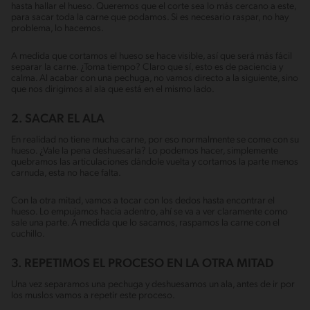
hasta hallar el hueso. Queremos que el corte sea lo más cercano a este,
para sacar toda la carne que podamos. Si es necesario raspar, no hay
problema, lo hacemos.
A medida que cortamos el hueso se hace visible, así que será más fácil
separar la carne. ¿Toma tiempo? Claro que sí, esto es de paciencia y
calma. Al acabar con una pechuga, no vamos directo a la siguiente, sino
que nos dirigimos al ala que está en el mismo lado.
2. SACAR EL ALA
En realidad no tiene mucha carne, por eso normalmente se come con su
hueso. ¿Vale la pena deshuesarla? Lo podemos hacer, simplemente
quebramos las articulaciones dándole vuelta y cortamos la parte menos
carnuda, esta no hace falta.
Con la otra mitad, vamos a tocar con los dedos hasta encontrar el
hueso. Lo empujamos hacia adentro, ahí se va a ver claramente como
sale una parte. A medida que lo sacamos, raspamos la carne con el
cuchillo.
3. REPETIMOS EL PROCESO EN LA OTRA MITAD
Una vez separamos una pechuga y deshuesamos un ala, antes de ir por
los muslos vamos a repetir este proceso.