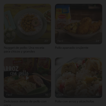
Fácil
20'
Fácil
24'
Nugget de pollo: Una receta
Pollo apanado crujiente
para chicos y grandes
Fácil
16'
Fácil
45'
Deliciosos dedos de pollo con
Pollo con arroz y alcachofas
coco