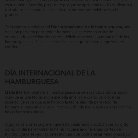
el calendario, y las hamburguesas no son la excepción. Así que, si esta
es tu comida favorita, prepárate porque se aproxima un día dedicado a
disfrutar de esta exquisita receta que merece ser celebrada a lo
grande.
Te invitamos a celebrar el
Día Internacional de la hamburguesa
, una
ocasión perfecta para rendir homenaje a este ícono culinario,
conociendo y deleitándonos con deliciosas recetas que van desde las
hamburguesas clásicas caseras hasta las gourmet con ingredientes
exóticos.
DÍA INTERNACIONAL DE LA
HAMBURGUESA
El Día Internacional de la Hamburguesa se celebra cada 28 de mayo.
Aunque es una fecha muy esperada en el calendario, su origen es
incierto. Se sabe que esta ha sido la fecha elegida para rendirle
homenaje, pero en cuanto al motivo y dónde nació esta celebración no
hay referencias claras.
Algunas versiones sugieren que esta celebración pudo haber surgido
como un día para honrar la hamburguesa en diferentes partes del
mundo. Otras especulaciones indican que podría estar relacionada con