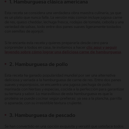
1. Hamburguesa clásica americana
Esta receta se considera una verdadera obra maestra culinaria, ya que
es un plato que nunca falla. La versión más común incluye jugosa carne
de res, queso cheddar, lechuga fresca, rodajas de tomate, cebolla y una
variedad de salsas, todo entre dos panes suaves ligeramente tostados
con semillas de ajonjolí.
Si te encanta esta receta y quieres prepararla desde cero para
sorprender a todos en casa, te invitamos a hacer
clic aquí y seguir
leyendo sobre cómo lograr una deliciosa carne de hamburguesa
.
2. Hamburguesa de pollo
Esta receta ha ganado popularidad mundial por ser una alternativa
deliciosa y variada a la hamburguesa de carne de res. Entre dos panes
suaves y esponjosos, se encuentra una jugosa pechuga de pollo
marinada con hierbas y especias, cocida a la perfección para garantizar
su ternura y sabor. Lo maravilloso de esta hamburguesa es que la
proteína se puede cocinar según prefieras: ya sea a la plancha, parrilla
o apanada, con su irresistible textura crujiente.
3. Hamburguesa de pescado
Se han convertido en una opción exquisita y versátil que satisface todos