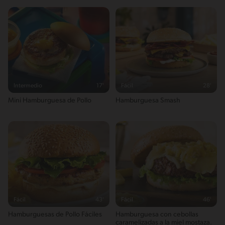
Intermedio
17'
Fácil
28'
Mini Hamburguesa de Pollo
Hamburguesa Smash
Fácil
43'
Fácil
46'
Hamburguesas de Pollo Fáciles
Hamburguesa con cebollas
caramelizadas a la miel mostaza.