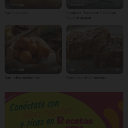
Intermedio
72'
Intermedio
43'
Budín alemán
Budín de Peras con Crocante
bajo en azúcar
Intermedio
37'
Fácil
35'
Buñuelos navideños
Brownies de Chocolate