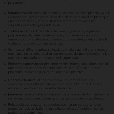
su preparación:
Patatas bravas:
trozos de patatas fritas con una salsa picante y alioli.
Su sabor es suave y picante, pero de ti depende el nivel de picor que
quieras agregarle. Consejo: freír las patatas hasta que estén
crujientes antes de agregar la salsa.
Tortilla española
: Una tortilla de huevos y patatas que puedes
preparar muy fácilmente desde casa y lo puedes servir como
desayuno o como almuerzo. Consejo: cocina a fuego lento y dale la
vuelta con cuidado con una espátula.
Gambas al ajillo:
gambas salteadas con ajo y guindilla, una mezcla
que nunca falla si quieres disfrutar del sabor del mar. Consejo: no las
cocines demasiado para mantener la jugosidad.
Pimientos tatemados:
pimientos verdes fritos y salpicados con sal
que realzan el sabor de esta deliciosa verdura. Consejo: busca
pimientos pequeños para evitar sorpresas picantes.
Chorizo a la sidra:
el chorizo cocido en sidra. Sabor: una
combinación de sabores intensos con una sutil dulzura. Consejo:
elige un buen chorizo y usa sidra de calidad.
Jamón serrano o ibérico:
prepara una tapa añadiendo finas lonchas
de jamón curado que puedes acompañar con queso o aceitunas.
Pulpo a la gallega:
tan solo debes cocinar pulpo y cortarlo en
pequeñas rodajas, bañarlo en aceite de oliva y añadirle un par de
pedacitos de pimientos.