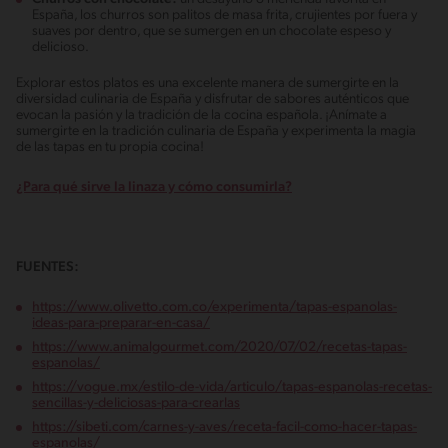
España, los churros son palitos de masa frita, crujientes por fuera y
suaves por dentro, que se sumergen en un chocolate espeso y
delicioso.
Explorar estos platos es una excelente manera de sumergirte en la
diversidad culinaria de España y disfrutar de sabores auténticos que
evocan la pasión y la tradición de la cocina española. ¡Anímate a
sumergirte en la tradición culinaria de España y experimenta la magia
de las tapas en tu propia cocina!
¿Para qué sirve la linaza y cómo consumirla?
FUENTES:
https://www.olivetto.com.co/experimenta/tapas-espanolas-
ideas-para-preparar-en-casa/
https://www.animalgourmet.com/2020/07/02/recetas-tapas-
espanolas/
https://vogue.mx/estilo-de-vida/articulo/tapas-espanolas-recetas-
sencillas-y-deliciosas-para-crearlas
https://sibeti.com/carnes-y-aves/receta-facil-como-hacer-tapas-
espanolas/