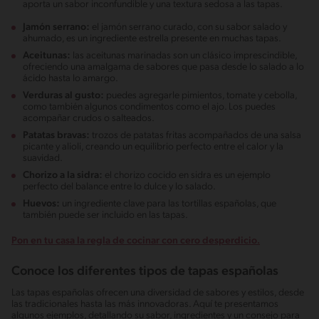
aporta un sabor inconfundible y una textura sedosa a las tapas.
Jamón serrano:
el jamón serrano curado, con su sabor salado y
ahumado, es un ingrediente estrella presente en muchas tapas.
Aceitunas:
las aceitunas marinadas son un clásico imprescindible,
ofreciendo una amalgama de sabores que pasa desde lo salado a lo
ácido hasta lo amargo.
Verduras al gusto:
puedes agregarle pimientos, tomate y cebolla,
como también algunos condimentos como el ajo. Los puedes
acompañar crudos o salteados.
Patatas bravas:
trozos de patatas fritas acompañados de una salsa
picante y alioli, creando un equilibrio perfecto entre el calor y la
suavidad.
Chorizo a la sidra:
el chorizo cocido en sidra es un ejemplo
perfecto del balance entre lo dulce y lo salado.
Huevos:
un ingrediente clave para las tortillas españolas, que
también puede ser incluido en las tapas.
Pon en tu casa la regla de cocinar con cero desperdicio.
Conoce los diferentes tipos de tapas españolas
Las tapas españolas ofrecen una diversidad de sabores y estilos, desde
las tradicionales hasta las más innovadoras. Aquí te presentamos
algunos ejemplos, detallando su sabor, ingredientes y un consejo para