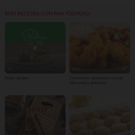
MÁS RECETAS CON PAN TOSTADO:
41'
Fácil
20'
Budín de pan
Camarones apanados: receta
diferente y deliciosa