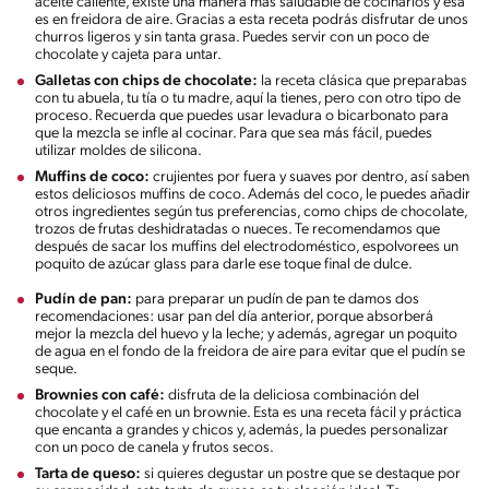
aceite caliente, existe una manera más saludable de cocinarlos y esa
es en freidora de aire. Gracias a esta receta podrás disfrutar de unos
churros ligeros y sin tanta grasa. Puedes servir con un poco de
chocolate y cajeta para untar.
Galletas con chips de chocolate:
la receta clásica que preparabas
con tu abuela, tu tía o tu madre, aquí la tienes, pero con otro tipo de
proceso. Recuerda que puedes usar levadura o bicarbonato para
que la mezcla se infle al cocinar. Para que sea más fácil, puedes
utilizar moldes de silicona.
Muffins de coco:
crujientes por fuera y suaves por dentro, así saben
estos deliciosos muffins de coco. Además del coco, le puedes añadir
otros ingredientes según tus preferencias, como chips de chocolate,
trozos de frutas deshidratadas o nueces. Te recomendamos que
después de sacar los muffins del electrodoméstico, espolvorees un
poquito de azúcar glass para darle ese toque final de dulce.
Pudín de pan:
para preparar un pudín de pan te damos dos
recomendaciones: usar pan del día anterior, porque absorberá
mejor la mezcla del huevo y la leche; y además, agregar un poquito
de agua en el fondo de la freidora de aire para evitar que el pudín se
seque.
Brownies con café:
disfruta de la deliciosa combinación del
chocolate y el café en un brownie. Esta es una receta fácil y práctica
que encanta a grandes y chicos y, además, la puedes personalizar
con un poco de canela y frutos secos.
Tarta de queso:
si quieres degustar un postre que se destaque por