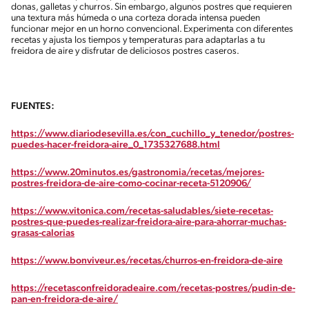
donas, galletas y churros. Sin embargo, algunos postres que requieren
una textura más húmeda o una corteza dorada intensa pueden
funcionar mejor en un horno convencional. Experimenta con diferentes
recetas y ajusta los tiempos y temperaturas para adaptarlas a tu
freidora de aire y disfrutar de deliciosos postres caseros.
FUENTES:
https://www.diariodesevilla.es/con_cuchillo_y_tenedor/postres-
puedes-hacer-freidora-aire_0_1735327688.html
https://www.20minutos.es/gastronomia/recetas/mejores-
postres-freidora-de-aire-como-cocinar-receta-5120906/
https://www.vitonica.com/recetas-saludables/siete-recetas-
postres-que-puedes-realizar-freidora-aire-para-ahorrar-muchas-
grasas-calorias
https://www.bonviveur.es/recetas/churros-en-freidora-de-aire
https://recetasconfreidoradeaire.com/recetas-postres/pudin-de-
pan-en-freidora-de-aire/