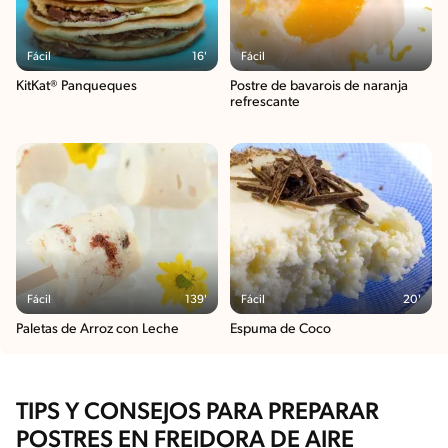
Fácil
16'
Fácil
KitKat® Panqueques
Postre de bavarois de naranja
refrescante
Fácil
139'
Fácil
20'
Paletas de Arroz con Leche
Espuma de Coco
TIPS Y CONSEJOS PARA PREPARAR
POSTRES EN FREIDORA DE AIRE