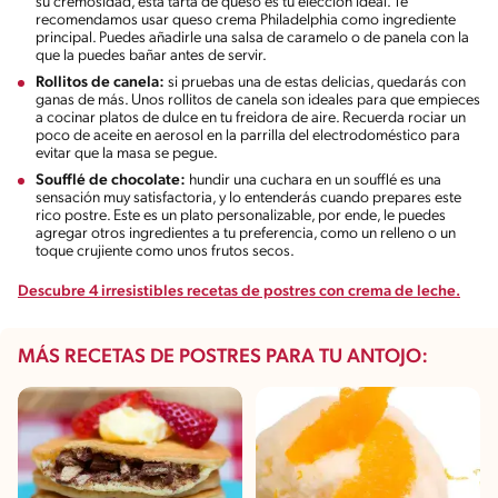
su cremosidad, esta tarta de queso es tu elección ideal. Te
recomendamos usar queso crema Philadelphia como ingrediente
principal. Puedes añadirle una salsa de caramelo o de panela con la
que la puedes bañar antes de servir.
Rollitos de canela:
si pruebas una de estas delicias, quedarás con
ganas de más. Unos rollitos de canela son ideales para que empieces
a cocinar platos de dulce en tu freidora de aire. Recuerda rociar un
poco de aceite en aerosol en la parrilla del electrodoméstico para
evitar que la masa se pegue.
Soufflé de chocolate:
hundir una cuchara en un soufflé es una
sensación muy satisfactoria, y lo entenderás cuando prepares este
rico postre. Este es un plato personalizable, por ende, le puedes
agregar otros ingredientes a tu preferencia, como un relleno o un
toque crujiente como unos frutos secos.
Descubre 4 irresistibles recetas de postres con crema de leche.
MÁS RECETAS DE POSTRES PARA TU ANTOJO: