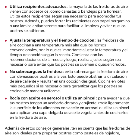
Utiliza recipientes adecuados:
la mayoría de las freidoras de aire
vienen con accesorios, como canastas o bandejas para hornear.
Utiliza estos recipientes según sea necesario para acomodar tus
postres. Además, puedes forrar los recipientes con papel pergamino
o una lámina antiadherente para facilitar la limpieza y evitar que los
postres se adhieran.
Ajusta la temperatura y el tiempo de cocción:
las freidoras de
aire cocinan a una temperatura más alta que los hornos
convencionales, por lo que es importante ajustar la temperatura y el
tiempo de cocción según la receta. Comienza con las
recomendaciones de la receta y luego, realiza ajustes según sea
necesario para evitar que los postres se quemen o queden crudos.
No sobrecargues la freidora:
evita sobrecargar la freidora de aire
con demasiados postres a la vez. Esto puede obstruir la circulación
de aire caliente y resultar en una cocción desigual. Cocina en lotes
más pequeños si es necesario para garantizar que los postres se
cocinen de manera uniforme.
Rocía con aceite en aerosol o utiliza un pincel:
para ayudar a que
tus postres tengan un acabado dorado y crujiente, rocía ligeramente
la superficie de los alimentos con aceite en aerosol o utiliza un pincel
para aplicar una capa delgada de aceite vegetal antes de cocinarlos
en la freidora de aire.
Además de estos consejos generales, ten en cuenta que las freidoras de
aire son ideales para preparar postres como pasteles de hojaldre,