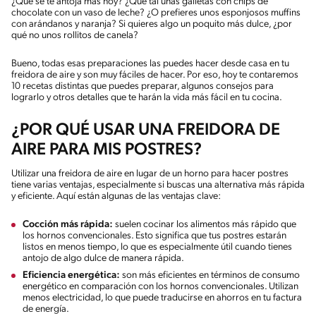
¿Qué se te antoja más hoy? ¿Qué tal unas galletas con chips de
chocolate con un vaso de leche? ¿O prefieres unos esponjosos muffins
con arándanos y naranja? Si quieres algo un poquito más dulce, ¿por
qué no unos rollitos de canela?
Bueno, todas esas preparaciones las puedes hacer desde casa en tu
freidora de aire y son muy fáciles de hacer. Por eso, hoy te contaremos
10 recetas distintas que puedes preparar, algunos consejos para
lograrlo y otros detalles que te harán la vida más fácil en tu cocina.
¿POR QUÉ USAR UNA FREIDORA DE
AIRE PARA MIS POSTRES?
Utilizar una freidora de aire en lugar de un horno para hacer postres
tiene varias ventajas, especialmente si buscas una alternativa más rápida
y eficiente. Aquí están algunas de las ventajas clave:
Cocción más rápida:
suelen cocinar los alimentos más rápido que
los hornos convencionales. Esto significa que tus postres estarán
listos en menos tiempo, lo que es especialmente útil cuando tienes
antojo de algo dulce de manera rápida.
Eficiencia energética:
son más eficientes en términos de consumo
energético en comparación con los hornos convencionales. Utilizan
menos electricidad, lo que puede traducirse en ahorros en tu factura
de energía.