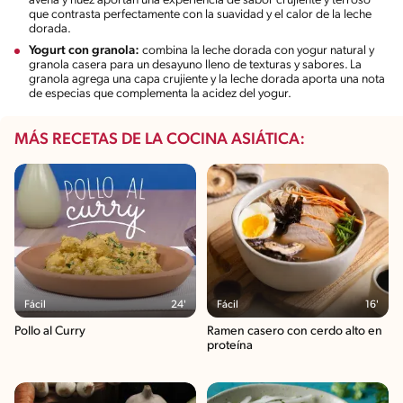
avena y nuez aportan una experiencia de sabor crujiente y terroso
que contrasta perfectamente con la suavidad y el calor de la leche
dorada.
Yogurt con granola:
combina la leche dorada con yogur natural y
granola casera para un desayuno lleno de texturas y sabores. La
granola agrega una capa crujiente y la leche dorada aporta una nota
de especias que complementa la acidez del yogur.
MÁS RECETAS DE LA COCINA ASIÁTICA:
Fácil
24'
Fácil
16'
Pollo al Curry
Ramen casero con cerdo alto en
proteína