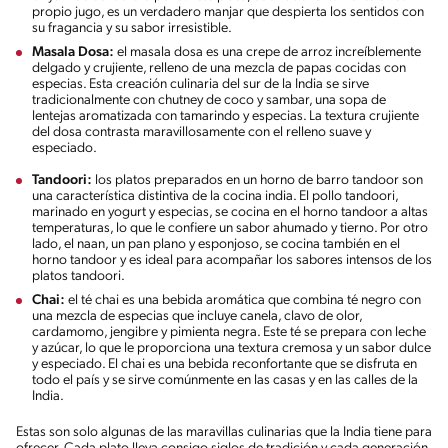
propio jugo, es un verdadero manjar que despierta los sentidos con
su fragancia y su sabor irresistible.
Masala Dosa:
el masala dosa es una crepe de arroz increíblemente
delgado y crujiente, relleno de una mezcla de papas cocidas con
especias. Esta creación culinaria del sur de la India se sirve
tradicionalmente con chutney de coco y sambar, una sopa de
lentejas aromatizada con tamarindo y especias. La textura crujiente
del dosa contrasta maravillosamente con el relleno suave y
especiado.
Tandoori:
los platos preparados en un horno de barro tandoor son
una característica distintiva de la cocina india. El pollo tandoori,
marinado en yogurt y especias, se cocina en el horno tandoor a altas
temperaturas, lo que le confiere un sabor ahumado y tierno. Por otro
lado, el naan, un pan plano y esponjoso, se cocina también en el
horno tandoor y es ideal para acompañar los sabores intensos de los
platos tandoori.
Chai:
el té chai es una bebida aromática que combina té negro con
una mezcla de especias que incluye canela, clavo de olor,
cardamomo, jengibre y pimienta negra. Este té se prepara con leche
y azúcar, lo que le proporciona una textura cremosa y un sabor dulce
y especiado. El chai es una bebida reconfortante que se disfruta en
todo el país y se sirve comúnmente en las casas y en las calles de la
India.
Estas son solo algunas de las maravillas culinarias que la India tiene para