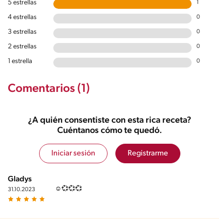
5 estrellas
1
4 estrellas
0
3 estrellas
0
2 estrellas
0
1 estrella
0
Comentarios (1)
¿A quién consentiste con esta rica receta?
Cuéntanos cómo te quedó.
Iniciar sesión
Registrarme
Gladys
☺️💞💞💞
31.10.2023