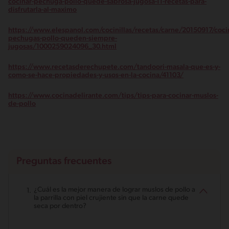
cocinar-pechuga-pollo-quede-sabrosa-jugosa-11-recetas-para-
disfrutarla-al-maximo
https://www.elespanol.com/cocinillas/recetas/carne/20150917/coci
pechugas-pollo-queden-siempre-
jugosas/1000259024096_30.html
https://www.recetasderechupete.com/tandoori-masala-que-es-y-
como-se-hace-propiedades-y-usos-en-la-cocina/41103/
https://www.cocinadelirante.com/tips/tips-para-cocinar-muslos-
de-pollo
Preguntas frecuentes
¿Cuál es la mejor manera de lograr muslos de pollo a
la parrilla con piel crujiente sin que la carne quede
seca por dentro?