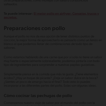
otras preparaciones, como mollejas con salsa o corazoncitos
salteados.
Te puede interesar:
El mejor pollo en airfryer: Consejos, trucos y
secretos.
Preparaciones con pollo
Aunque el pollo no nos da esa opción de tener distintos puntos de
cocción, la mejor forma de aprovecharlo es pensarlo como un lienzo en
blanco al que podemos llenar de combinaciones de todo tipo de
sabores.
Como estamos hablando de una carne que por sí sola no tiene un sabor
muy fuerte o especialmente sobresaliente, podemos pintarla con todo
tipo de ingredientes para sorprender a nuestras papilas gustativas.
Simplemente piensa en la comida que más te gusta. ¿Tiene elementos
ácidos? ¿Hay un toque de picante? ¿Deja un sabor dulce en la boca?
¿Sientes un poco de amargo hacia el final? Todo esto lo puedes
incorporar a las diferentes partes del pollo. Estas son algunas ideas.
Cómo cocinar las pechugas de pollo
Comenzamos nuestro viaje de sabor por el mundo del pollo con la