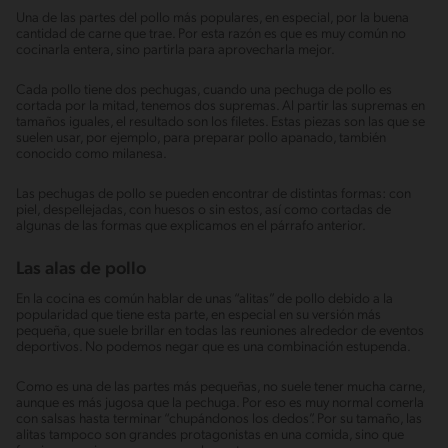
Una de las partes del pollo más populares, en especial, por la buena
cantidad de carne que trae. Por esta razón es que es muy común no
cocinarla entera, sino partirla para aprovecharla mejor.
Cada pollo tiene dos pechugas, cuando una pechuga de pollo es
cortada por la mitad, tenemos dos supremas. Al partir las supremas en
tamaños iguales, el resultado son los filetes. Estas piezas son las que se
suelen usar, por ejemplo, para preparar pollo apanado, también
conocido como milanesa.
Las pechugas de pollo se pueden encontrar de distintas formas: con
piel, despellejadas, con huesos o sin estos, así como cortadas de
algunas de las formas que explicamos en el párrafo anterior.
Las alas de pollo
En la cocina es común hablar de unas “alitas” de pollo debido a la
popularidad que tiene esta parte, en especial en su versión más
pequeña, que suele brillar en todas las reuniones alrededor de eventos
deportivos. No podemos negar que es una combinación estupenda.
Como es una de las partes más pequeñas, no suele tener mucha carne,
aunque es más jugosa que la pechuga. Por eso es muy normal comerla
con salsas hasta terminar “chupándonos los dedos”. Por su tamaño, las
alitas tampoco son grandes protagonistas en una comida, sino que