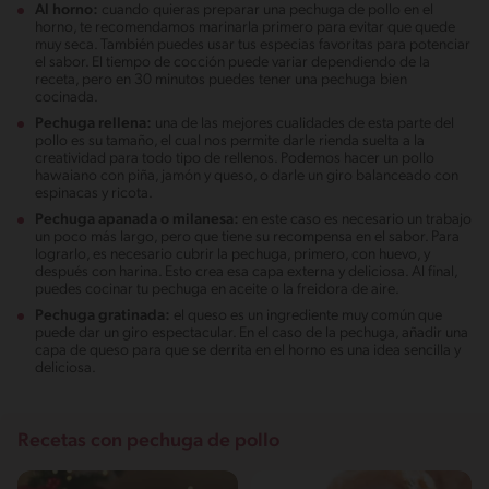
Al horno:
cuando quieras preparar una pechuga de pollo en el
horno, te recomendamos marinarla primero para evitar que quede
muy seca. También puedes usar tus especias favoritas para potenciar
el sabor. El tiempo de cocción puede variar dependiendo de la
receta, pero en 30 minutos puedes tener una pechuga bien
cocinada.
Pechuga rellena:
una de las mejores cualidades de esta parte del
pollo es su tamaño, el cual nos permite darle rienda suelta a la
creatividad para todo tipo de rellenos. Podemos hacer un pollo
hawaiano con piña, jamón y queso, o darle un giro balanceado con
espinacas y ricota.
Pechuga apanada o milanesa:
en este caso es necesario un trabajo
un poco más largo, pero que tiene su recompensa en el sabor. Para
lograrlo, es necesario cubrir la pechuga, primero, con huevo, y
después con harina. Esto crea esa capa externa y deliciosa. Al final,
puedes cocinar tu pechuga en aceite o la freidora de aire.
Pechuga gratinada:
el queso es un ingrediente muy común que
puede dar un giro espectacular. En el caso de la pechuga, añadir una
capa de queso para que se derrita en el horno es una idea sencilla y
deliciosa.
Recetas con pechuga de pollo