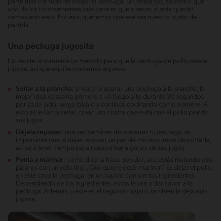
parte más carnuda de todas: la pechuga. Sin embargo, sabemos que
uno de los inconvenientes que tiene es que a veces puede quedar
demasiado seca. Por eso, queremos que ese sea nuestro punto de
partida.
Una pechuga jugosita
No existe únicamente un método para que la pechuga de pollo quede
jugosa, así que aquí te contamos algunos.
Sellar a la plancha:
si vas a preparar una pechuga a la plancha, la
mejor idea es asarla primero a un fuego alto durante 30 segundos
por cada lado, luego bájalo y continúa cocinando como siempre. A
esto se le llama sellar, crear una costra que evita que el pollo pierda
sus jugos.
Déjala reposar:
una vez termines de preparar tu pechuga, es
importante que la dejes reposar un par de minutos antes de cortarla,
así va a tener tiempo para reabsorber algunos de sus jugos.
Ponla a marinar:
cómo dice la frase popular, acá estás matando dos
pájaros con un solo tiro. ¿Qué quiere decir marinar? Es dejar el pollo,
en este caso la pechuga, en un líquido con ciertos ingredientes.
Dependiendo de los ingredientes, estos le van a dar sabor a la
pechuga. Además, y este es el segundo pájaro, también la deja más
jugosa.