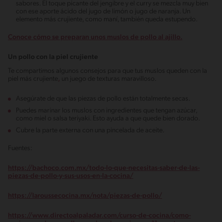
sabores. El toque picante del jengibre y el curry se mezcla muy bien
con ese aporte ácido del jugo de limón o jugo de naranja. Un
elemento más crujiente, como maní, también queda estupendo.
Conoce cómo se preparan unos muslos de pollo al ajillo.
Un pollo con la piel crujiente
Te compartimos algunos consejos para que tus muslos queden con la
piel más crujiente
,
un juego de texturas maravilloso.
Asegúrate de que las piezas de pollo están totalmente secas.
Puedes marinar los muslos con ingredientes que tengan azúcar,
como miel o salsa teriyaki. Esto ayuda a que quede bien dorado.
Cubre la parte externa con una pincelada de aceite.
Fuentes:
https://bachoco.com.mx/todo-lo-que-necesitas-saber-de-las-
piezas-de-pollo-y-sus-usos-en-la-cocina/
https://laroussecocina.mx/nota/piezas-de-pollo/
https://www.directoalpaladar.com/curso-de-cocina/como-