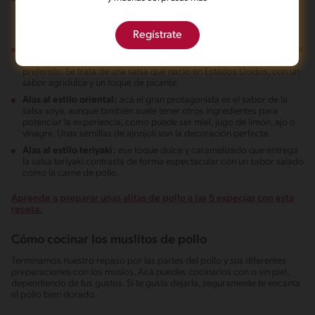
BBQ Ahumada MAGGI®, a la que puedes darle un giro con pimienta
y pedazos de piña para hacer
unas deliciosas alitas siguiendo
nuestra receta
.
Regístrate
Alas al estilo Buffalo:
un verdadero clásico cuando hablamos de las
alitas, en especial para ver un partido de fútbol, béisbol o tu deporte
preferido. Se trata de una salsa que nació en Estados Unidos, con un
sabor agridulce y un toque de picante.
Alas al estilo oriental:
acá el gran protagonista es el sabor de la
salsa soya, aunque también suele tener otros ingredientes para
potenciar la experiencia, como puede ser miel, jugo de limón, ajo o
vinagre. Unas semillas de ajonjolí son la decoración perfecta.
Alas al estilo teriyaki:
ese toque dulce y caramelizado que entrega
la salsa teriyaki contrasta de forma espectacular con un sabor salado
como la carne de pollo.
Aprende a preparar unas alitas de pollo a las 5 especias con esta
receta.
Cómo cocinar los muslitos de pollo
Terminamos nuestro repaso por las partes del pollo y sus diferentes
preparaciones con los muslos. Acá puedes cocinarlos con o sin piel,
dependiendo de tus gustos. Si te gusta dejarla, seguramente te encanta
el pollo bien dorado.