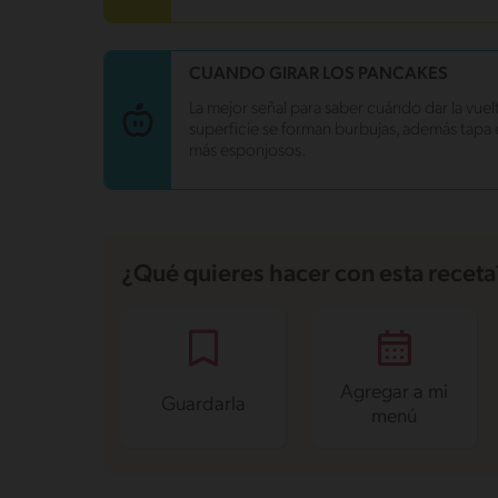
Proteína
2.3 g
Grasas saturadas
0.9 g
Sodio
45 mg
CUANDO GIRAR LOS PANCAKES
Azúcares
2.6 g
La mejor señal para saber cuándo dar la vuel
superficie se forman burbujas, además tapa 
más esponjosos.
¿Qué quieres hacer con esta receta
Agregar a mi
Guardarla
menú