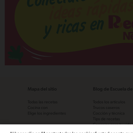
Mapa del sitio
Blog de Escuela de
Todas las recetas
Todos los artículos
Cocina con
Trucos caseros
Elige los ingredientes
Cocción y técnica
Tips de recetas
Consejos para tu vida 