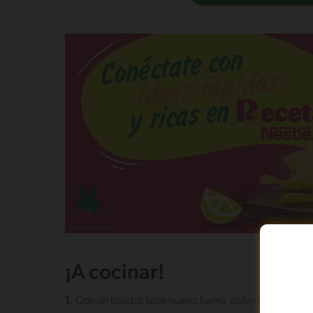
¡A cocinar!
1.
Con un batidor, bate huevo, harina, polvo de hornear