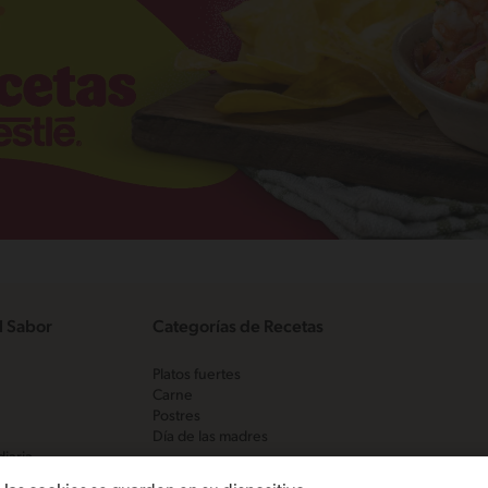
l Sabor
Categorías de Recetas
Platos fuertes
Carne
Postres
Día de las madres
diaria