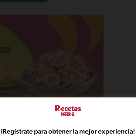
iRegístrate para obtener la mejor experiencia!
, Leche Evaporada LA LECHERA®, agua y sal.