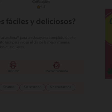
d
Calificación
4.5
fáciles y deliciosos?
 La Lechera® para un desayuno completo que te
 fácil para iniciar el día de la mejor manera.
los que quieras.
Imprimir
Marcar cocinada
Sin maní
Sin pescado
Sin crustáceos