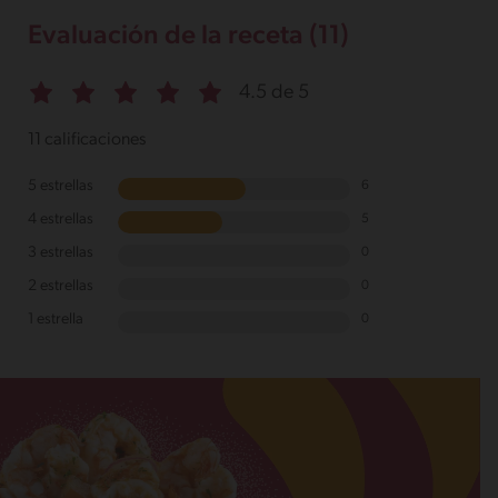
Evaluación de la receta (11)
4.5 de 5
11 calificaciones
5 estrellas
6
4 estrellas
5
3 estrellas
0
2 estrellas
0
1 estrella
0