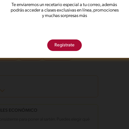
a.
Te enviaremos un recetario especial a tu correo, además
podrás acceder a clases exclusivas en línea, promociones
y dórala por ambos lados.
y muchas sorpresas más
a LA LECHERA®.
onadas
Regístrate
 de árbol
Sin maní
Sin pescado
CILES ECONÓMICO
nsistente para poner al sartén. Puedes elegir qué