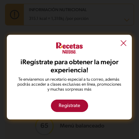
INFORMACIÓN NUTRICIONAL
315.1 kcal = 1,318kj /por porción
Carbohidratos
52.9 g
¿Qué quieres hacer con esta receta?
Energía
315.1 kcal
Grasas
3.5 g
Fibra
2.5 g
Proteína
20.4 g
Guardarla
Agregar a mi menú
iRegístrate para obtener la mejor
Grasas saturadas
0.6 g
Sodio
385.1 mg
experiencia!
Azúcares
4.3 g
Te enviaremos un recetario especial a tu correo, además
Marcarla cocinada
Compartirla
podrás acceder a clases exclusivas en línea, promociones
y muchas sorpresas más
Regístrate
Menú balanceado