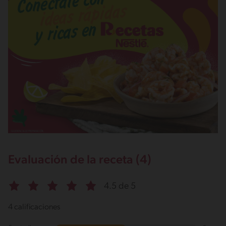
Sodio
385g / 0%
Salt
0.9g / %
Evaluación de la receta (4)
4.5 de 5
4 calificaciones