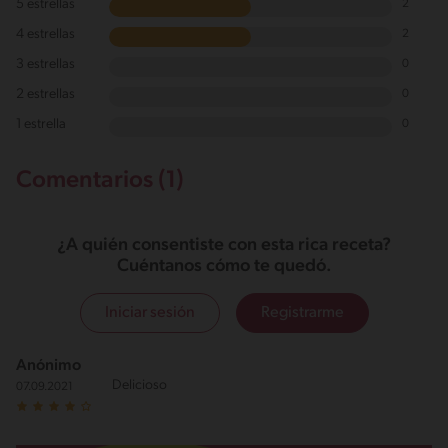
5 estrellas
2
4 estrellas
2
3 estrellas
0
2 estrellas
0
1 estrella
0
Comentarios (1)
¿A quién consentiste con esta rica receta?
Cuéntanos cómo te quedó.
Iniciar sesión
Registrarme
Anónimo
Delicioso
07.09.2021