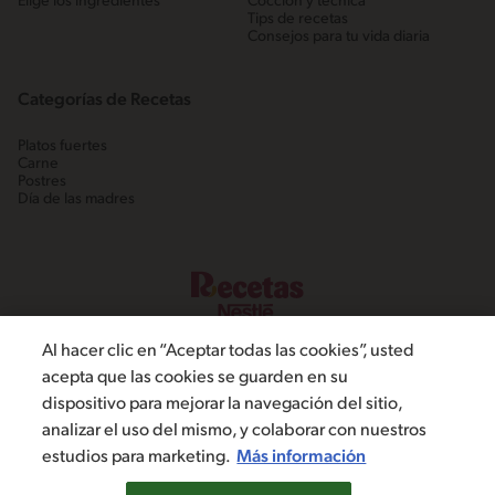
Elige los ingredientes
Cocción y técnica
Tips de recetas
Consejos para tu vida diaria
Categorías de Recetas
Platos fuertes
Carne
Postres
Día de las madres
Al hacer clic en “Aceptar todas las cookies”, usted
acepta que las cookies se guarden en su
dispositivo para mejorar la navegación del sitio,
©2022, Nestlé. Marcas registradas por Societé dels Produits Nestlé,
analizar el uso del mismo, y colaborar con nuestros
S.A. Vevey (Suiza)
estudios para marketing.
Más información
Política de Privacidad
Términos y condiciones