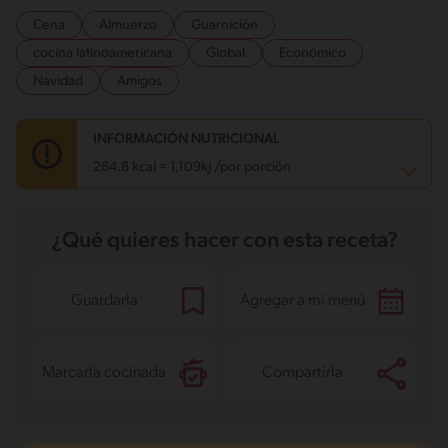
Cena
Almuerzo
Guarnición
cocina latinoamericana
Global
Económico
Navidad
Amigos
INFORMACIÓN NUTRICIONAL
264.8 kcal = 1,109kj /por porción
Carbohidratos
57.2 g
¿Qué quieres hacer con esta receta?
Energía
264.8 kcal
Grasas
1.4 g
Fibra
4 g
Proteína
9.7 g
Guardarla
Agregar a mi menú
Grasas saturadas
0.2 g
Sodio
368.3 mg
Azúcares
4.8 g
Marcarla cocinada
Compartirla