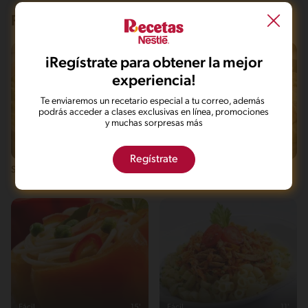
Recetas que te pueden interesar
iRegístrate para obtener la mejor
experiencia!
Te enviaremos un recetario especial a tu correo, además
podrás acceder a clases exclusivas en línea, promociones
y muchas sorpresas más
Fácil
29'
Fácil
25'
Regístrate
Sopa de lentejas y letras
Farfalle con salmón y salsa de
mostaza, hinojo y estragón
Fácil
15'
Fácil
11'