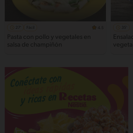
27'
Fácil
35'
4.5
Pasta con pollo y vegetales en
Ensalad
salsa de champiñón
vegeta